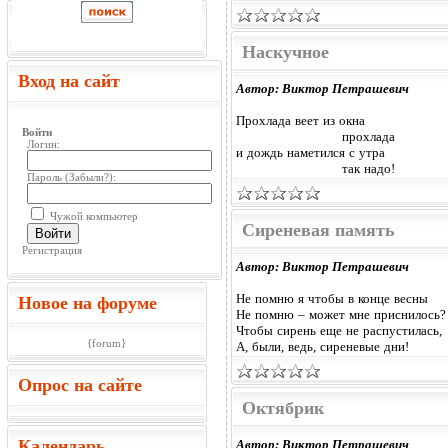
Наскучное
Вход на сайт
Автор: Виктор Петрашевич
Прохлада веет из окна
Войти
прохлада
Логин:
и дождь наметился с утра
так надо!
Пароль (
Забыли?
):
Чужой компьютер
Сиреневая память
Войти
Регистрация
Автор: Виктор Петрашевич
Не помню я чтобы в конце весны
Новое на форуме
Не помню – может мне приснилось?
Чтобы сирень еще не распустилась,
{forum}
А, были, ведь, сиреневые дни!
Опрос на сайте
Октябрик
Календарь
Автор: Виктор Петрашевич