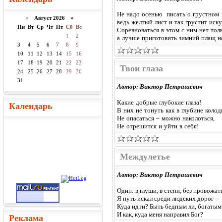
Не надо осенью писать о грустном
«
Август 2026 »
ведь желтый лист и так грустит иску
Пн
Вт
Ср
Чт
Пт
Сб
Вс
Соревноваться в этом с ним нет толк
1
2
а лучше приготовить зимний плащ на
3
4
5
6
7
8
9
10
11
12
13
14
15
16
17
18
19
20
21
22
23
Твои глаза
24
25
26
27
28
29
30
31
Автор: Виктор Петрашевич
Какие добрые глубокие глаза!
Календарь
В них не тонуть как в глубине колод
Не опасаться – можно наколоться,
Не отрешится и уйти в себя!
Междулетье
Автор: Виктор Петрашевич
Один: в глуши, в степи, без провожат
Я путь искал среди людских дорог –
Куда идти? Быть бедным ли, богатым
И как, куда меня направил Бог?
Реклама