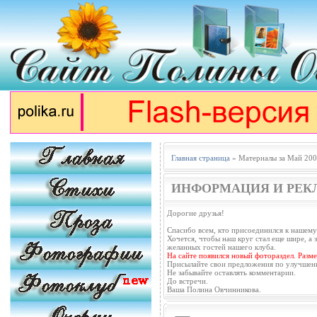
Главная страница
» Материалы за Май 200
ИНФОРМАЦИЯ И РЕК
Дорогие друзья!
Спасибо всем, кто присоединился к нашему
Хочется, чтобы наш круг стал еще шире, а з
желанных гостей нашего клуба.
На сайте появился новый фотораздел. Разм
Присылайте свои предложения по улучшен
Не забывайте оставлять комментарии.
До встречи.
Ваша Полина Овчинникова.