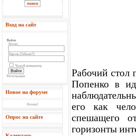
Вход на сайт
Войти
Логин:
Пароль (
Забыли?
):
Чужой компьютер
Рабочий стол 
Войти
Регистрация
Попенко в ид
Новое на форуме
наблюдательн
его как чел
{forum}
спешащего о
Опрос на сайте
горизонты инт
Календарь