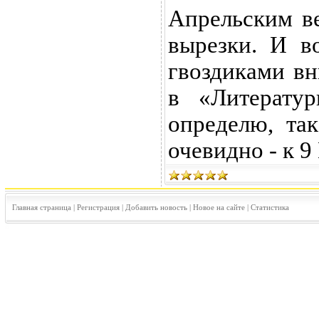
Апрельским в
вырезки. И в
гвоздиками вн
в «Литератур
определю, та
очевидно - к 9
Главная страница
|
Регистрация
|
Добавить новость
|
Новое на сайте
|
Статистика