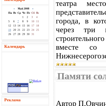
театра мес
«
Май 2008
»
представитель
Пн
Вт
Ср
Чт
Пт
Сб
Вс
1
2
3
4
города, в ко
5
6
7
8
9
10
11
12
13
14
15
16
17
18
через три м
19
20
21
22
23
24
25
26
27
28
29
30
31
строительного
вместе со
Календарь
Нижнесерогозс
Памяти сол
Реклама
Автор П.Овчин