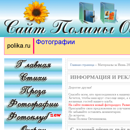
Главная страница
» Материалы за Июнь 20
ИНФОРМАЦИЯ И РЕК
Дорогие друзья!
Спасибо всем, кто присоединился к нашему
Хочется, чтобы наш круг стал еще шире, а з
желанных гостей нашего клуба.
На сайте появился новый фотораздел. Разм
Присылайте свои предложения по улучшен
Не забывайте оставлять комментарии.
До встречи.
Ваша Полина Овчинникова.
С ладоней чёрных пьёт в