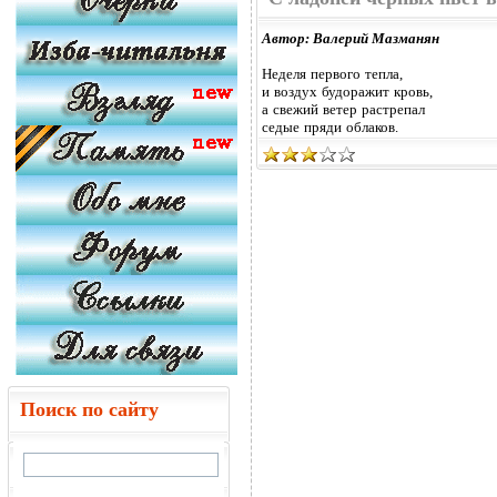
Автор: Валерий Мазманян
Неделя первого тепла,
и воздух будоражит кровь,
а свежий ветер растрепал
седые пряди облаков.
Поиск по сайту