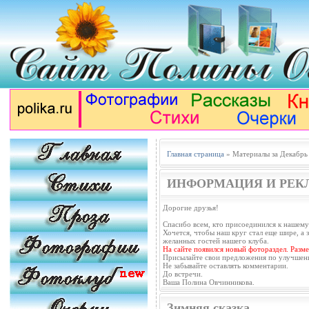
Главная страница
» Материалы за Декабрь
ИНФОРМАЦИЯ И РЕК
Дорогие друзья!
Спасибо всем, кто присоединился к нашему
Хочется, чтобы наш круг стал еще шире, а з
желанных гостей нашего клуба.
На сайте появился новый фотораздел. Разм
Присылайте свои предложения по улучшен
Не забывайте оставлять комментарии.
До встречи.
Ваша Полина Овчинникова.
Зимняя сказка