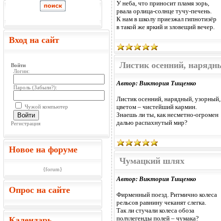
У неба, что приносит пламя зорь,
рвала орлица-солнце тучу-печень.
К нам в школу приезжал гипнотизёр
в такой же яркий и зловещий вечер.
Вход на сайт
Листик осенний, нарядны
Войти
Логин:
Автор: Виктория Тищенко
Пароль (
Забыли?
):
Листик осенний, нарядный, узорный,
цветом – чистейший кармин.
Чужой компьютер
Знаешь ли ты, как несметно-огромен
Войти
далью распахнутый мир?
Регистрация
Новое на форуме
Чумацкий шлях
{forum}
Автор: Виктория Тищенко
Опрос на сайте
Фирменный поезд. Ритмично колеса
рельсов равнину чеканят слегка.
Так ли стучали колеса обоза
полулегенды полей – чумака?
Календарь