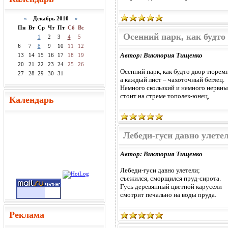
«
Декабрь 2010
»
Пн
Вт
Ср
Чт
Пт
Сб
Вс
Осенний парк, как будт
1
2
3
4
5
6
7
8
9
10
11
12
Автор: Виктория Тищенко
13
14
15
16
17
18
19
20
21
22
23
24
25
26
Осенний парк, как будто двор тюрем
27
28
29
30
31
а каждый лист – чахоточный беглец.
Немного скользкий и немного нервн
стоит на стреме тополек-юнец,
Календарь
Лебеди-гуси давно улете
Автор: Виктория Тищенко
Лебеди-гуси давно улетели;
съежился, сморщился пруд-сирота.
Гусь деревянный цветной карусели
смотрит печально на воды пруда.
Реклама