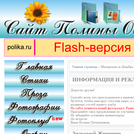
Главная страница
» Материалы за Декабрь
ИНФОРМАЦИЯ И РЕК
Дорогие друзья!
Спасибо всем, кто присоединился к нашему
Хочется, чтобы наш круг стал еще шире, а з
желанных гостей нашего клуба.
На сайте появился новый фотораздел. Разм
Присылайте свои предложения по улучшен
Не забывайте оставлять комментарии.
До встречи.
Ваша Полина Овчинникова.
Знакомой Женщине