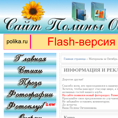
Главная страница
» Материалы за Октябрь
ИНФОРМАЦИЯ И РЕК
Дорогие друзья!
Спасибо всем, кто присоединился к нашему
Хочется, чтобы наш круг стал еще шире, а з
желанных гостей нашего клуба.
На сайте появился новый фотораздел. Разм
Присылайте свои предложения по улучшен
Не забывайте оставлять комментарии.
До встречи.
Ваша Полина Овчинникова.
Кино