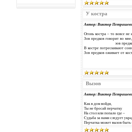
У костра
Автор: Виктор Петрашев
Огонь костра – то вовсе не 
Зов предков говорит во мне,
зов предков
В костре потрескивают сонн
Зов предков оживает от кос
Вызов
Автор: Виктор Петрашев
Как в дом войдя,
Ты не бросай перчатку
На стол или попало где –
Судьба за нами следует укр
Перчатка может вызов быть 