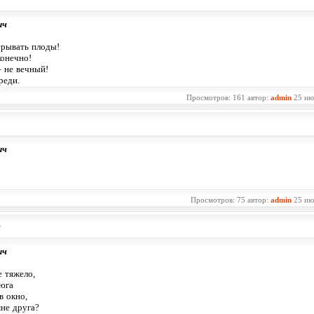
ич
 срывать плоды!
конечно!
– не вечный!
реди.
Просмотров: 161 автор:
admin
25 ию
ич
Просмотров: 75 автор:
admin
25 ию
е
ич
е тяжело,
ьюга
в окно,
мне друга?