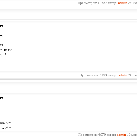
Просмотров: 19352 автор:
admin
29 ию
ич
игра –
.
о ветки –
тра!
Просмотров: 4193 автор:
admin
29 ию
ич
адкой –
судьбе!
Просмотров: 6970 автор:
admin
10 мар