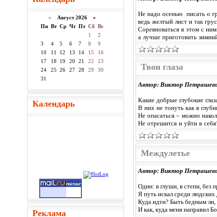
Не надо осенью писать о г
«
Август 2026 »
ведь желтый лист и так грус
Пн
Вт
Ср
Чт
Пт
Сб
Вс
Соревноваться в этом с ним 
1
2
а лучше приготовить зимний
3
4
5
6
7
8
9
10
11
12
13
14
15
16
17
18
19
20
21
22
23
Твои глаза
24
25
26
27
28
29
30
31
Автор: Виктор Петрашев
Какие добрые глубокие глаз
Календарь
В них не тонуть как в глуби
Не опасаться – можно накол
Не отрешится и уйти в себя
Междулетье
Автор: Виктор Петрашев
Один: в глуши, в степи, без
Я путь искал среди людских 
Куда идти? Быть бедным ли,
И как, куда меня направил Бо
Реклама