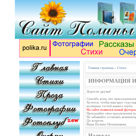
Главная страница
»
Стихи
ИНФОРМАЦИЯ И
Дорогие друзья!
Спасибо всем, кто присоединился
Хочется, чтобы наш круг стал еще
желанных гостей нашего клуба.
На сайте появился новый фотораз
Присылайте свои предложения п
Не забывайте оставлять коммента
До встречи.
Ваша Полина Овчинникова.
Надежда