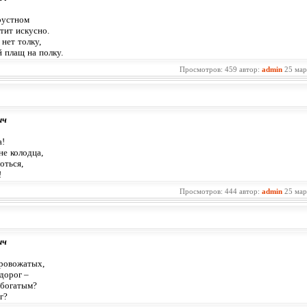
рустном
тит искусно.
нет толку,
 плащ на полку.
Просмотров: 459 автор:
admin
25 мар
ич
а!
не колодца,
оться,
!
Просмотров: 444 автор:
admin
25 мар
ич
 провожатых,
дорог –
 богатым?
г?