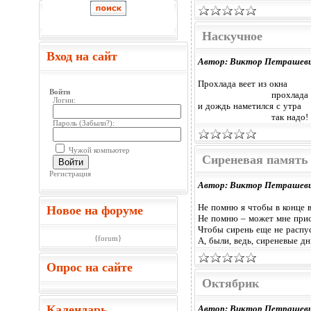
Наскучное
Вход на сайт
Автор: Виктор Петрашев
Прохлада веет из окна
Войти
прохлада
Логин:
и дождь наметился с утра
так надо!
Пароль (
Забыли?
):
Чужой компьютер
Сиреневая память
Войти
Регистрация
Автор: Виктор Петрашев
Не помню я чтобы в конце 
Новое на форуме
Не помню – может мне при
Чтобы сирень еще не распус
{forum}
А, были, ведь, сиреневые дн
Опрос на сайте
Октябрик
Календарь
Автор: Виктор Петрашев