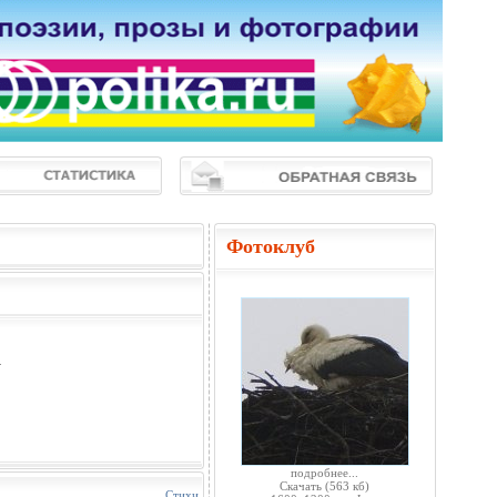
Фотоклуб
.
подробнее...
Скачать
(563 кб)
Стихи