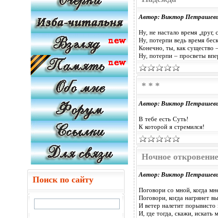
Автор: Виктор Петрашев
Ну, не настало время ,друг,
Ну, потерпи ведь время бес
Конечно, ты, как существо 
Ну, потерпи – просветы впе
* * *
Автор: Виктор Петрашев
В тебе есть Суть!
К которой я стремился!
Ночное откровени
Автор: Виктор Петрашев
Поиск по сайту
Поговори со мной, когда мн
Поговори, когда нагрянет в
И ветер налетит порывисто 
И, где тогда, скажи, искать 