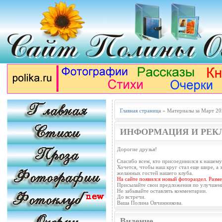
Главная страница
» Материалы за Март 20
ИНФОРМАЦИЯ И РЕК
Дорогие друзья!
Спасибо всем, кто присоединился к нашему
Хочется, чтобы наш круг стал еще шире, а з
желанных гостей нашего клуба.
На сайте появился новый фотораздел. Разм
Присылайте свои предложения по улучшен
Не забывайте оставлять комментарии.
До встречи.
Ваша Полина Овчинникова.
Видение