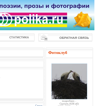
Фотоклуб
.
подробнее...
Скачать
(636 кб)
Стихи