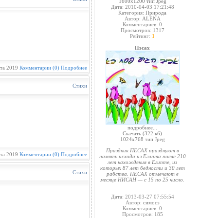
1600x1200 тип Jpeg
Дата: 2010-04-03 17:21:48
Категория:
Природа
Автор:
ALENA
Комментариев: 0
Просмотров: 1317
Рейтинг:
1
Пэсах
ста 2019
Комментарии (0)
Подробнее
Стихи
подробнее...
Скачать
(322 кб)
1024x768 тип Jpeg
Праздник ПЕСАХ празднуют в
ста 2019
Комментарии (0)
Подробнее
память исхода из Египта после 210
лет нахождения в Египте, из
которых 87 лет бедности и 30 лет
Стихи
рабства. ПЕСАХ отмечают в
месяце НИСАН — с 15 по 25 число.
Дата: 2013-03-27 07:55:54
Автор:
симосэ
Комментариев: 0
Просмотров: 185