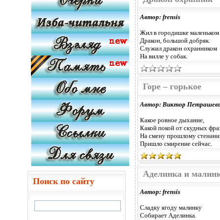
Автор: frensis
Жил в городишке маленьком
Дракон, большой добряк.
Служил дракон охранником
На вилле у собак.
Горе – горькое
Автор: Виктор Петрашев
Какое ровное дыхание,
Какой покой от скудных фраз
На смену прошлому стенан
Пришло смирение сейчас.
Аделинка и малин
Поиск по сайту
Автор: frensis
Сладку ягоду малинку
Собирает Аделинка.