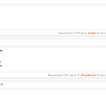
Просмотров: 1429 автор:
frensis
29 авгу
ич
.
ию
Просмотров: 1561 автор:
V_Petrashevich
24 авгу
ка