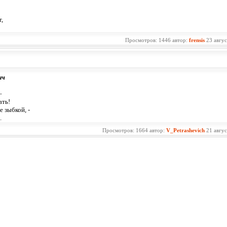
,
Просмотров: 1446 автор:
frensis
23 авгу
ич
–
ать!
е зыбкой, -
.
Просмотров: 1664 автор:
V_Petrashevich
21 авгу