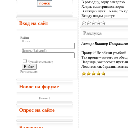
В рот одну, одну в ведерко.
Ходит, всматриваясь зорко
В каждый куст. То там, то тут
Всюду ягоды растут.
Вход на сайт
Разлука
Войти
Логин:
Автор: Виктор Петрашев
Пароль (
Забыли?
):
Прощай! Не обяжи улыбкой 
Так проще – ничего не обещ
Надежда, как песок в пустын
Чужой компьютер
Ложится как барханы вспять
Войти
Регистрация
Новое на форуме
{forum}
Опрос на сайте
Календарь