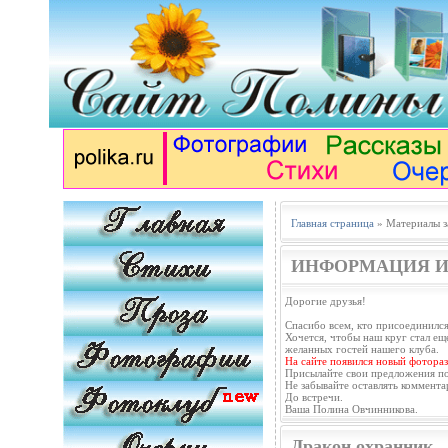
Главная страница
» Материалы з
ИНФОРМАЦИЯ И
Дорогие друзья!
Спасибо всем, кто присоединился
Хочется, чтобы наш круг стал еще
желанных гостей нашего клуба.
На сайте появился новый фотораз
Присылайте свои предложения п
Не забывайте оставлять коммента
До встречи.
Ваша Полина Овчинникова.
Дракон охранник