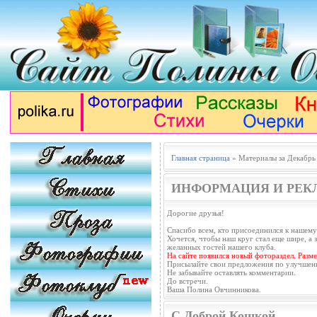
Главная страница
» Материалы за Декабрь
ИНФОРМАЦИЯ И РЕК
Дорогие друзья!
Спасибо всем, кто присоединился к нашему
Хочется, чтобы наш круг стал еще шире, а з
желанных гостей нашего клуба.
На сайте появился новый фотораздел. Разм
Присылайте свои предложения по улучшен
Не забывайте оставлять комментарии.
До встречи.
Ваша Полина Овчинникова.
С Доброй Кошкой