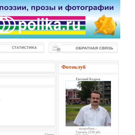
Фотоклуб
Евгений Кедров
.
подробнее...
Скачать
(250 кб)
Стихи