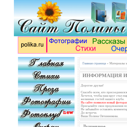
Главная страница
» Материалы з
ИНФОРМАЦИЯ И
Дорогие друзья!
Спасибо всем, кто присоединился
Хочется, чтобы наш круг стал еще
желанных гостей нашего клуба.
На сайте появился новый фотораз
Присылайте свои предложения п
Не забывайте оставлять коммента
До встречи.
Ваша Полина Овчинникова.
Душевное