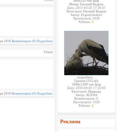
800x533 тип Jpeg
Метки:
Евгений Кедров
Дата: 2011-03-26 17:26:47
Категория:
Евгений Кедров
Автор:
Evgenij kedrov
Просмотров: 1038
Рейтинг:
1
ря 2018
Комментарии (0)
Подробнее
Стихи
подробнее...
Скачать
(555 кб)
1600x1200 тип Jpeg
Дата: 2010-04-03 17:25:03
Категория:
Природа
ря 2018
Комментарии (0)
Подробнее
Автор:
ALENA
Комментариев: 0
Просмотров: 1320
Рейтинг:
1
Реклама