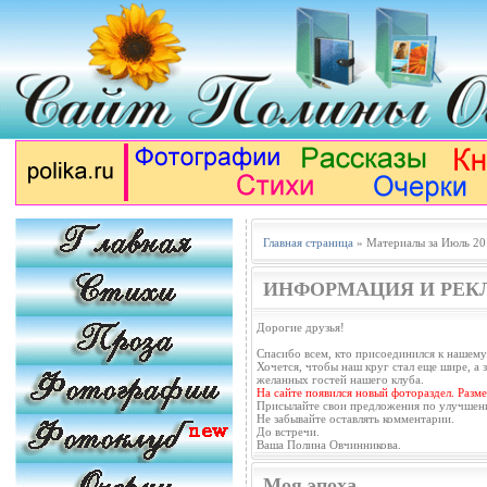
Главная страница
» Материалы за Июль 20
ИНФОРМАЦИЯ И РЕК
Дорогие друзья!
Спасибо всем, кто присоединился к нашему
Хочется, чтобы наш круг стал еще шире, а з
желанных гостей нашего клуба.
На сайте появился новый фотораздел. Разм
Присылайте свои предложения по улучшен
Не забывайте оставлять комментарии.
До встречи.
Ваша Полина Овчинникова.
Моя эпоха