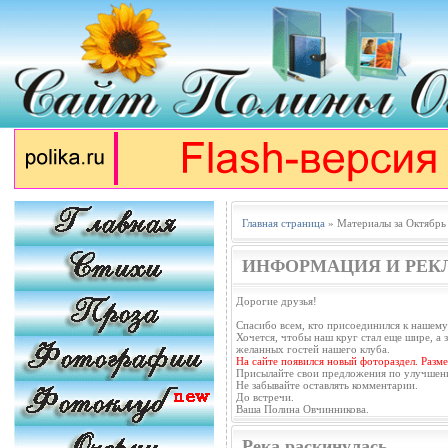
Главная страница
» Материалы за Октябрь
ИНФОРМАЦИЯ И РЕК
Дорогие друзья!
Спасибо всем, кто присоединился к нашему
Хочется, чтобы наш круг стал еще шире, а з
желанных гостей нашего клуба.
На сайте появился новый фотораздел. Разм
Присылайте свои предложения по улучшен
Не забывайте оставлять комментарии.
До встречи.
Ваша Полина Овчинникова.
Река раскинулась...