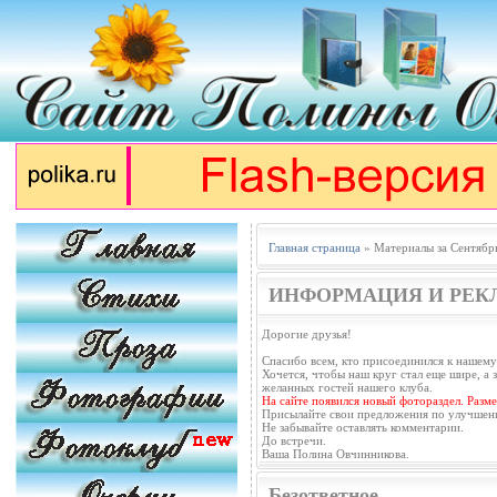
Главная страница
» Материалы за Сентябр
ИНФОРМАЦИЯ И РЕК
Дорогие друзья!
Спасибо всем, кто присоединился к нашему
Хочется, чтобы наш круг стал еще шире, а з
желанных гостей нашего клуба.
На сайте появился новый фотораздел. Разм
Присылайте свои предложения по улучшен
Не забывайте оставлять комментарии.
До встречи.
Ваша Полина Овчинникова.
Безответное