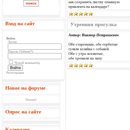
как сохранить листву опавшую
приклеить на календаре?
Вход на сайт
Утренняя прогулка
Автор: Виктор Петрашевич
Войти
Логин:
Обе старенькие, обе горбатые
гуляли хозяйка с собакой.
Пароль (
Забыли?
):
Обе с утра лохматые,
обе хромали на лапу.
Чужой компьютер
Войти
Регистрация
Новое на форуме
{forum}
Опрос на сайте
Календарь