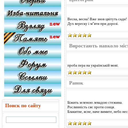
Весна, весна! Вже знов цвітуть сади!
Дух вереску і м"яти при дорозі.
Виростають навколо міс
проба пера на українській мові.
Ранок
Біжить зеленою левадою стежина.
Поиск по сайту
Рослинність сяє проти сонця.
Блакитне, ясне, наче вимите, небо не