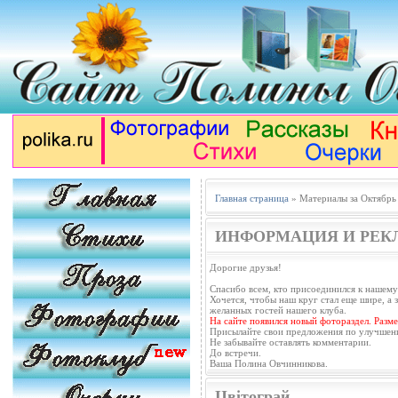
Главная страница
» Материалы за Октябрь
ИНФОРМАЦИЯ И РЕК
Дорогие друзья!
Спасибо всем, кто присоединился к нашему
Хочется, чтобы наш круг стал еще шире, а з
желанных гостей нашего клуба.
На сайте появился новый фотораздел. Разм
Присылайте свои предложения по улучшен
Не забывайте оставлять комментарии.
До встречи.
Ваша Полина Овчинникова.
Цвітограй