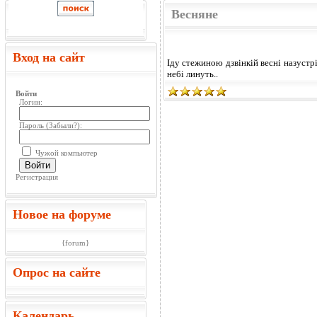
Весняне
Вход на сайт
Іду стежиною дзвінкій весні назустріч
небі линуть..
Войти
Логин:
Пароль (
Забыли?
):
Чужой компьютер
Войти
Регистрация
Новое на форуме
{forum}
Опрос на сайте
Календарь