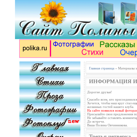
Главная страница
» Материалы з
ИНФОРМАЦИЯ И
Дорогие друзья!
Спасибо всем, кто присоединился
Хочется, чтобы наш круг стал еще
желанных гостей нашего клуба.
На сайте появился новый фотораз
Присылайте свои предложения п
Не забывайте оставлять коммента
До встречи.
Ваша Полина Овчинникова.
Третья четверка