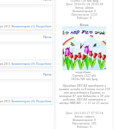
1159x1714 тип Jpeg
Дата: 2010-02-26 20:03:28
Автор:
admin
Комментариев: 0
Просмотров: 1255
Рейтинг: 0
Пэсах
ря 2011
Комментарии (1)
Подробнее
Проза
ря 2011
Комментарии (0)
Подробнее
подробнее...
Проза
Скачать
(322 кб)
1024x768 тип Jpeg
Праздник ПЕСАХ празднуют в
память исхода из Египта после 210
лет нахождения в Египте, из
которых 87 лет бедности и 30 лет
рабства. ПЕСАХ отмечают в
ря 2011
Комментарии (0)
Подробнее
месяце НИСАН — с 15 по 25 число.
Дата: 2013-03-27 07:55:54
Автор:
симосэ
Комментариев: 0
Просмотров: 185
Рейтинг: 0