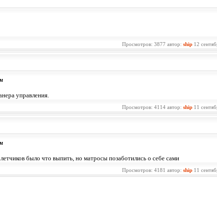
Просмотров: 3877 автор:
ship
12 сентяб
н
анера управления.
Просмотров: 4114 автор:
ship
11 сентяб
н
 летчиков было что выпить, но матросы позаботились о себе сами
Просмотров: 4181 автор:
ship
11 сентяб