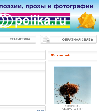
Фотоклуб
.
подробнее...
Скачать
(934 кб)
Проза