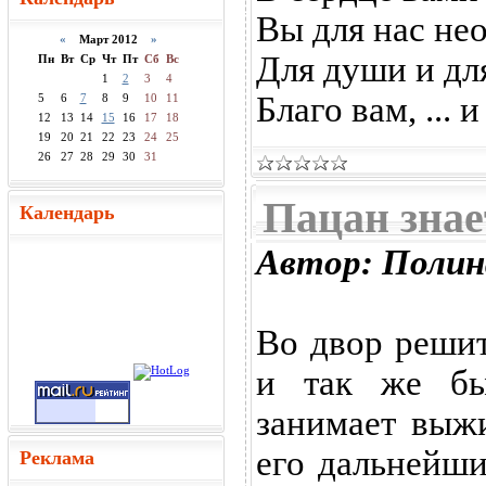
Вы для нас не
«
Март 2012
»
Для души и дл
Пн
Вт
Ср
Чт
Пт
Сб
Вс
1
2
3
4
Благо вам, ... и
5
6
7
8
9
10
11
12
13
14
15
16
17
18
19
20
21
22
23
24
25
26
27
28
29
30
31
Пацан знае
Календарь
Автор: Полин
Во двор реши
и так же быс
занимает выж
его дальнейши
Реклама