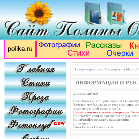
Главная страница
» Материалы за Март 20
ИНФОРМАЦИЯ И РЕК
Дорогие друзья!
Спасибо всем, кто присоединился к нашему
Хочется, чтобы наш круг стал еще шире, а з
желанных гостей нашего клуба.
На сайте появился новый фотораздел. Разм
Присылайте свои предложения по улучшен
Не забывайте оставлять комментарии.
До встречи.
Ваша Полина Овчинникова.