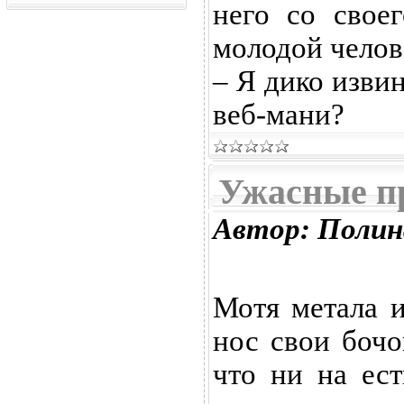
него со свое
молодой челове
– Я дико извин
веб-мани?
Ужасные п
Автор: Полин
Мотя метала 
нос свои боч
что ни на ес