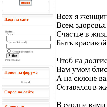
Всех я женщин
Вход на сайт
Всем здоровья
Счастье в жиз
Войти
Логин:
Быть красивой
Пароль (
Забыли?
):
Чужой компьютер
Войти
Чтоб на долгие
Регистрация
Вам умом блист
Новое на форуме
А на склоне в
{forum}
Оставался в ж
Опрос на сайте
В сердце вам
Календарь