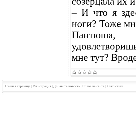
созерцала их и
– И что я зде
ноги? Тоже мн
Пантюша, 
удовлетвориш
мне тут? Врод
Главная страница
|
Регистрация
|
Добавить новость
|
Новое на сайте
|
Статистика