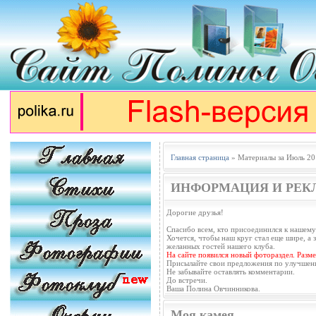
Главная страница
» Материалы за Июль 20
ИНФОРМАЦИЯ И РЕК
Дорогие друзья!
Спасибо всем, кто присоединился к нашему
Хочется, чтобы наш круг стал еще шире, а з
желанных гостей нашего клуба.
На сайте появился новый фотораздел. Разм
Присылайте свои предложения по улучшен
Не забывайте оставлять комментарии.
До встречи.
Ваша Полина Овчинникова.
Моя камея