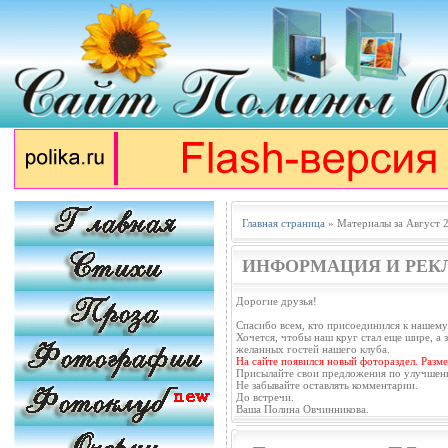
Главная страница
» Материалы за Август 
ИНФОРМАЦИЯ И РЕК
Дорогие друзья!
Спасибо всем, кто присоединился к нашему
Хочется, чтобы наш круг стал еще шире, а з
желанных гостей нашего клуба.
На сайте появился новый фотораздел. Разм
Присылайте свои предложения по улучшен
Не забывайте оставлять комментарии.
До встречи.
Ваша Полина Овчинникова.