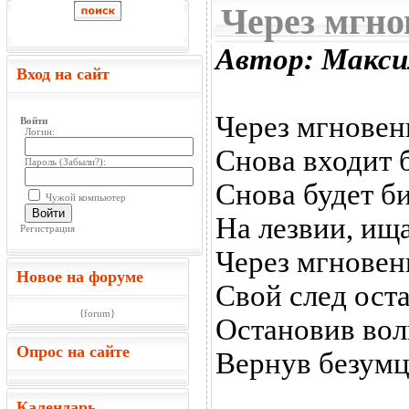
Через мгно
Автор: Макси
Вход на сайт
Через мгновени
Войти
Логин:
Снова входит б
Пароль (
Забыли?
):
Снова будет б
Чужой компьютер
Войти
На лезвии, ища
Регистрация
Через мгновен
Новое на форуме
Свой след оста
{forum}
Остановив вол
Опрос на сайте
Вернув безумц
Календарь