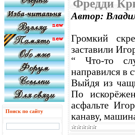
Фредди Кр
Автор: Влади
Громкий скр
заставили Игор
“ Что-то сл
направился в с
Выйдя из чащ
По искорёже
асфальте Игор
Поиск по сайту
канаву, машина