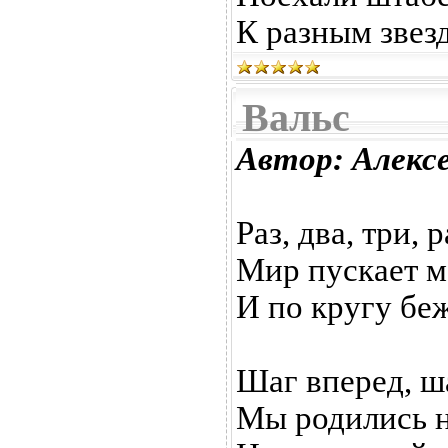
К разным звез
Вальс
Автор: Алекс
Раз, два, три, р
Мир пускает м
И по кругу беж
Шаг вперед, ша
Мы родились н