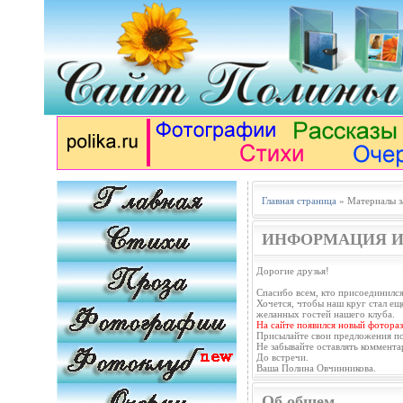
Главная страница
» Материалы з
ИНФОРМАЦИЯ И
Дорогие друзья!
Спасибо всем, кто присоединился
Хочется, чтобы наш круг стал еще
желанных гостей нашего клуба.
На сайте появился новый фотораз
Присылайте свои предложения п
Не забывайте оставлять коммента
До встречи.
Ваша Полина Овчинникова.
Об общем