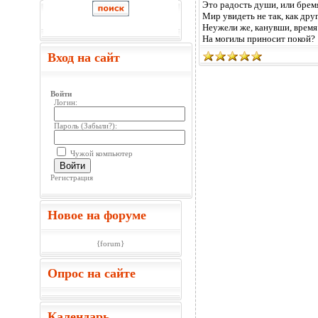
Это радость души, или брем
Мир увидеть не так, как дру
Неужели же, канувши, время
На могилы приносит покой?
Вход на сайт
Войти
Логин:
Пароль (
Забыли?
):
Чужой компьютер
Войти
Регистрация
Новое на форуме
{forum}
Опрос на сайте
Календарь