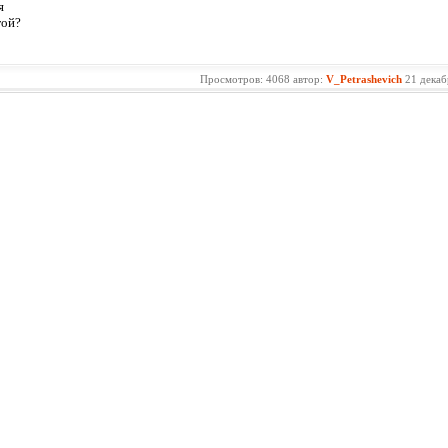
я
гой?
Просмотров: 4068 автор:
V_Petrashevich
21 декаб