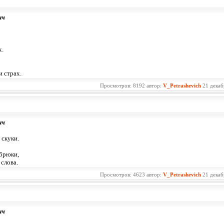
ич
х.
и страх.
Просмотров: 8192 автор:
V_Petrashevich
21 декаб
ич
 скуки.
 брюки,
слова.
Просмотров: 4623 автор:
V_Petrashevich
21 декаб
ич