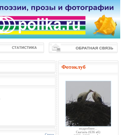
Фотоклуб
.
подробнее...
Скачать
(636 кб)
Стихи