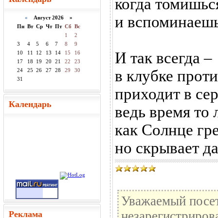
когда томишьс
и вспоминаешь
«
Август 2026 »
Пн
Вт
Ср
Чт
Пт
Сб
Вс
1
2
3
4
5
6
7
8
9
И так всегда –
10
11
12
13
14
15
16
17
18
19
20
21
22
23
24
25
26
27
28
29
30
в клубке прот
31
приходит в сер
Календарь
ведь время то л
как Солнце гре
но скрывает да
Уважаемый посет
незарегистриров
Реклама