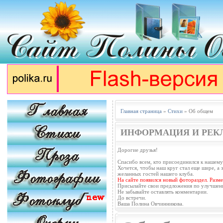
Главная страница
»
Стихи
» Об общем
ИНФОРМАЦИЯ И РЕК
Дорогие друзья!
Спасибо всем, кто присоединился к нашему
Хочется, чтобы наш круг стал еще шире, а з
желанных гостей нашего клуба.
На сайте появился новый фотораздел. Разм
Присылайте свои предложения по улучшен
Не забывайте оставлять комментарии.
До встречи.
Ваша Полина Овчинникова.