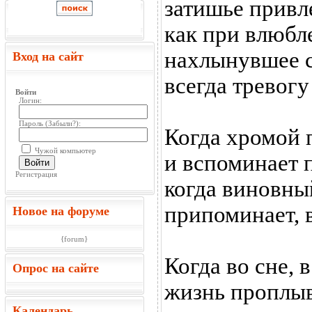
затишье привле
как при влюбл
нахлынувшее с
Вход на сайт
всегда тревогу
Войти
Логин:
Пароль (
Забыли?
):
Когда хромой 
Чужой компьютер
и вспоминает 
Войти
Регистрация
когда виновный
припоминает, 
Новое на форуме
{forum}
Когда во сне, 
Опрос на сайте
жизнь проплыва
Календарь