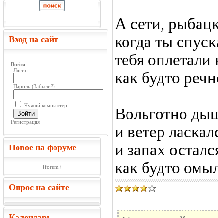
А сети, рыбацк
когда ты спуск
Вход на сайт
тебя оплетали 
Войти
Логин:
как будто реч
Пароль (
Забыли?
):
Чужой компьютер
Вольготно дыш
Войти
Регистрация
и ветер ласка
и запах остал
Новое на форуме
как будто омы
{forum}
Опрос на сайте
Календарь