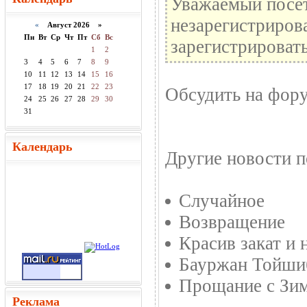
Уважаемый посет
незарегистриров
«
Август 2026 »
Пн
Вт
Ср
Чт
Пт
Сб
Вс
зарегистрировать
1
2
3
4
5
6
7
8
9
10
11
12
13
14
15
16
17
18
19
20
21
22
23
Обсудить на фор
24
25
26
27
28
29
30
31
Календарь
Другие новости п
Случайное
Возвращение
Красив закат и 
Бауржан Тойши
Прощание с Зи
Реклама