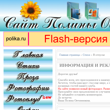
Главная страница
»
Стихи
» В отпуске
ИНФОРМАЦИЯ И РЕК
Дорогие друзья!
Спасибо всем, кто присоединился к нашему
Хочется, чтобы наш круг стал еще шире, а з
желанных гостей нашего клуба.
На сайте появился новый фотораздел. Разм
Присылайте свои предложения по улучшен
Не забывайте оставлять комментарии.
До встречи.
Ваша Полина Овчинникова.