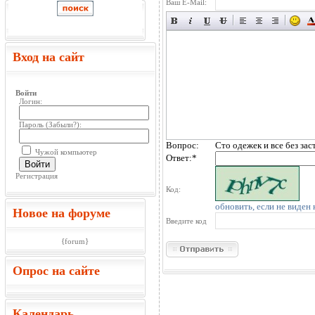
Ваш E-Mail:
Вход на сайт
Войти
Логин:
Пароль (
Забыли?
):
Вопрос:
Сто одежек и все без зас
Чужой компьютер
Ответ:
*
Войти
Регистрация
Код:
обновить, если не виден 
Новое на форуме
Введите код
{forum}
Опрос на сайте
Календарь