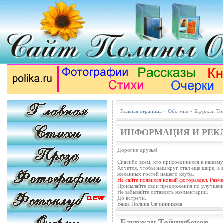
Главная страница
»
Обо мне
» Бауржан То
ИНФОРМАЦИЯ И РЕК
Дорогие друзья!
Спасибо всем, кто присоединился к нашему
Хочется, чтобы наш круг стал еще шире, а з
желанных гостей нашего клуба.
На сайте появился новый фотораздел. Разм
Присылайте свои предложения по улучшен
Не забывайте оставлять комментарии.
До встречи.
Ваша Полина Овчинникова.
Бауржан Тойшибеков