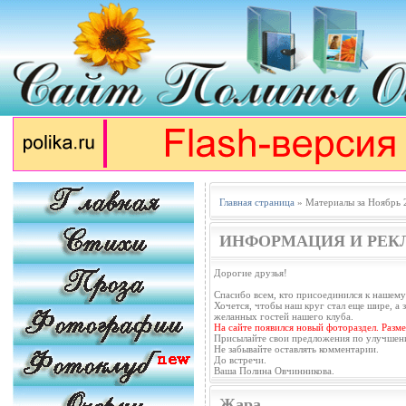
Главная страница
» Материалы за Ноябрь 
ИНФОРМАЦИЯ И РЕК
Дорогие друзья!
Спасибо всем, кто присоединился к нашему
Хочется, чтобы наш круг стал еще шире, а з
желанных гостей нашего клуба.
На сайте появился новый фотораздел. Разм
Присылайте свои предложения по улучшен
Не забывайте оставлять комментарии.
До встречи.
Ваша Полина Овчинникова.
Жара