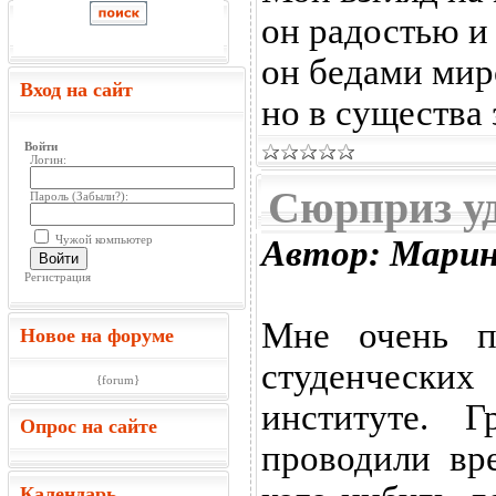
он радостью и
он бедами мир
Вход на сайт
но в существа
Войти
Логин:
Сюрприз у
Пароль (
Забыли?
):
Чужой компьютер
Автор: Марин
Войти
Регистрация
Мне очень п
Новое на форуме
студенческих
{forum}
институте. 
Опрос на сайте
проводили вр
Календарь