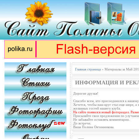
Главная страница
» Материалы за Май 201
ИНФОРМАЦИЯ И РЕК
Дорогие друзья!
Спасибо всем, кто присоединился к нашему
Хочется, чтобы наш круг стал еще шире, а з
желанных гостей нашего клуба.
На сайте появился новый фотораздел. Разм
Присылайте свои предложения по улучшен
Не забывайте оставлять комментарии.
До встречи.
Ваша Полина Овчинникова.