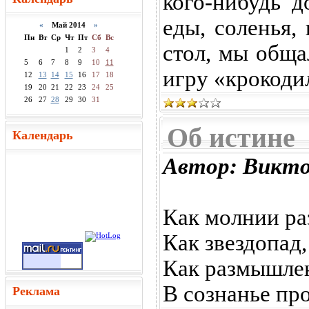
кого-нибудь д
еды, соленья,
«
Май 2014
»
Пн
Вт
Ср
Чт
Пт
Сб
Вс
стол, мы обща
1
2
3
4
5
6
7
8
9
10
11
игру «крокодил
12
13
14
15
16
17
18
19
20
21
22
23
24
25
26
27
28
29
30
31
Об истине
Календарь
Автор: Викт
Как молнии ра
Как звездопад,
Как размышлен
В сознанье про
Реклама