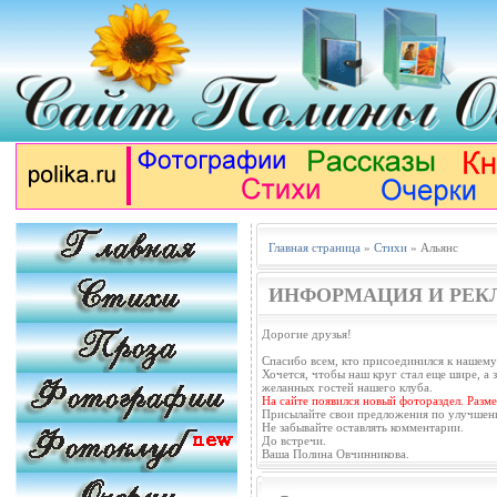
Главная страница
»
Стихи
» Альянс
ИНФОРМАЦИЯ И РЕК
Дорогие друзья!
Спасибо всем, кто присоединился к нашему
Хочется, чтобы наш круг стал еще шире, а з
желанных гостей нашего клуба.
На сайте появился новый фотораздел. Разм
Присылайте свои предложения по улучшен
Не забывайте оставлять комментарии.
До встречи.
Ваша Полина Овчинникова.