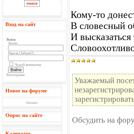
Кому-то донес
В словесный о
Вход на сайт
И высказаться 
Войти
Логин:
Словоохотливос
Пароль (
Забыли?
):
Чужой компьютер
Войти
Регистрация
Уважаемый посет
незарегистриров
Новое на форуме
зарегистрировать
{forum}
Опрос на сайте
Обсудить на фор
Календарь