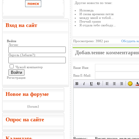
Другие новости по теме:
Исповедь
И снова времени петля
между мной и тобой...
Птичий грипп
Вход на сайт
Я отдала тебе свободу...
Войти
Просмотрено: 3982 раз
Обсудить н
Логин:
Добавление комментари
Пароль (
Забыли?
):
Чужой компьютер
Ваше Имя:
Войти
Ваш E-Mail:
Регистрация
Новое на форуме
{forum}
Опрос на сайте
Календарь
Вопрос:
Висит груша, нельзя ску