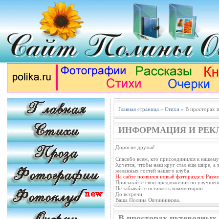
Главная страница
»
Стихи
» В просторах п
ИНФОРМАЦИЯ И РЕК
Дорогие друзья!
Спасибо всем, кто присоединился к нашему
Хочется, чтобы наш круг стал еще шире, а з
желанных гостей нашего клуба.
На сайте появился новый фотораздел. Разм
Присылайте свои предложения по улучшен
Не забывайте оставлять комментарии.
До встречи.
Ваша Полина Овчинникова.
В просторах путеводных 