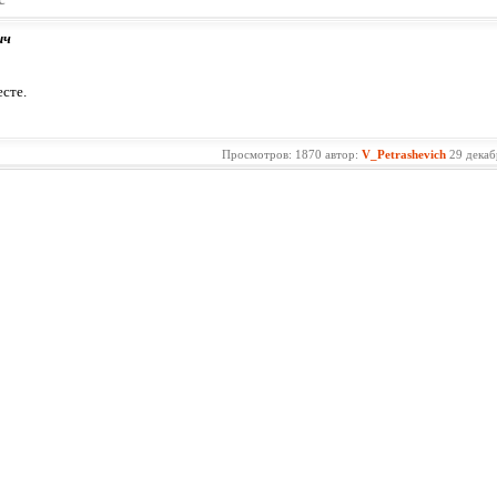
ич
есте.
Просмотров: 1870 автор:
V_Petrashevich
29 декаб