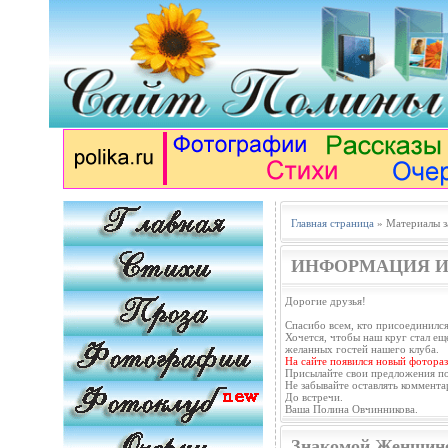
Главная страница
» Материалы з
ИНФОРМАЦИЯ И
Дорогие друзья!
Спасибо всем, кто присоединился
Хочется, чтобы наш круг стал еще
желанных гостей нашего клуба.
На сайте появился новый фотораз
Присылайте свои предложения п
Не забывайте оставлять коммента
До встречи.
Ваша Полина Овчинникова.
Знакомой Женщин