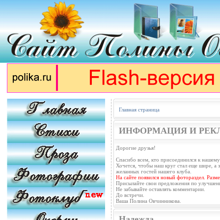
Главная страница
ИНФОРМАЦИЯ И РЕК
Дорогие друзья!
Спасибо всем, кто присоединился к нашему
Хочется, чтобы наш круг стал еще шире, а з
желанных гостей нашего клуба.
На сайте появился новый фотораздел. Разм
Присылайте свои предложения по улучшен
Не забывайте оставлять комментарии.
До встречи.
Ваша Полина Овчинникова.
Надежда