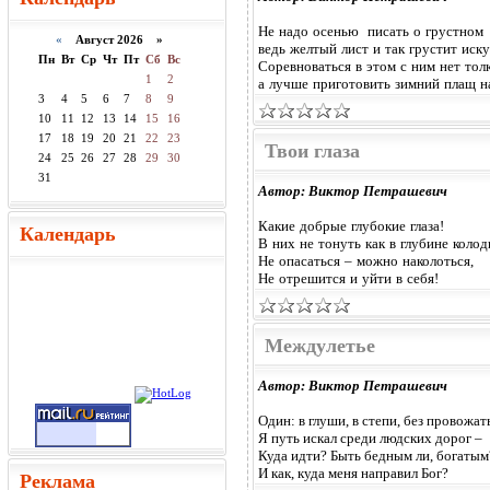
Не надо осенью писать о грустном
«
Август 2026 »
ведь желтый лист и так грустит иску
Пн
Вт
Ср
Чт
Пт
Сб
Вс
Соревноваться в этом с ним нет толк
1
2
а лучше приготовить зимний плащ на
3
4
5
6
7
8
9
10
11
12
13
14
15
16
17
18
19
20
21
22
23
Твои глаза
24
25
26
27
28
29
30
31
Автор: Виктор Петрашевич
Какие добрые глубокие глаза!
Календарь
В них не тонуть как в глубине колод
Не опасаться – можно наколоться,
Не отрешится и уйти в себя!
Междулетье
Автор: Виктор Петрашевич
Один: в глуши, в степи, без провожат
Я путь искал среди людских дорог –
Куда идти? Быть бедным ли, богатым
И как, куда меня направил Бог?
Реклама