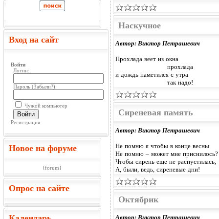
Наскучное
Вход на сайт
Автор: Виктор Петрашевич
Прохлада веет из окна
Войти
прохлада
Логин:
и дождь наметился с утра
так надо!
Пароль (
Забыли?
):
Чужой компьютер
Сиреневая память
Войти
Регистрация
Автор: Виктор Петрашевич
Не помню я чтобы в конце весны
Новое на форуме
Не помню – может мне приснилось?
Чтобы сирень еще не распустилась,
{forum}
А, были, ведь, сиреневые дни!
Опрос на сайте
Октябрик
Календарь
Автор: Виктор Петрашевич