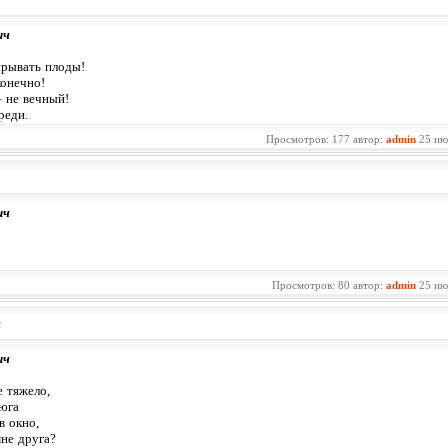
ич
 срывать плоды!
конечно!
– не вечный!
реди.
Просмотров: 177 автор:
admin
25 ию
ич
Просмотров: 80 автор:
admin
25 ию
е
ич
е тяжело,
ьюга
в окно,
мне друга?