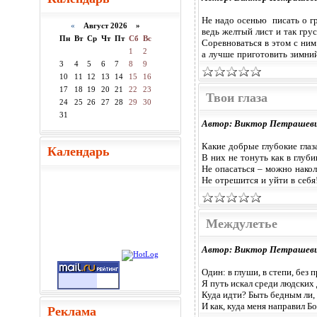
Не надо осенью писать о г
«
Август 2026 »
ведь желтый лист и так грус
Пн
Вт
Ср
Чт
Пт
Сб
Вс
Соревноваться в этом с ним 
1
2
а лучше приготовить зимний
3
4
5
6
7
8
9
10
11
12
13
14
15
16
17
18
19
20
21
22
23
Твои глаза
24
25
26
27
28
29
30
31
Автор: Виктор Петрашев
Какие добрые глубокие глаз
Календарь
В них не тонуть как в глуби
Не опасаться – можно накол
Не отрешится и уйти в себя
Междулетье
Автор: Виктор Петрашев
Один: в глуши, в степи, без
Я путь искал среди людских 
Куда идти? Быть бедным ли,
И как, куда меня направил Бо
Реклама