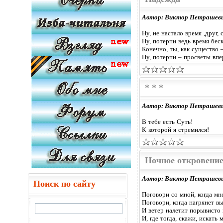
Автор: Виктор Петрашев
Ну, не настало время ,друг,
Ну, потерпи ведь время бес
Конечно, ты, как существо 
Ну, потерпи – просветы впе
* * *
Автор: Виктор Петрашев
В тебе есть Суть!
К которой я стремился!
Ночное откровени
Автор: Виктор Петрашев
Поиск по сайту
Поговори со мной, когда мн
Поговори, когда нагрянет в
И ветер налетит порывисто 
И, где тогда, скажи, искать 