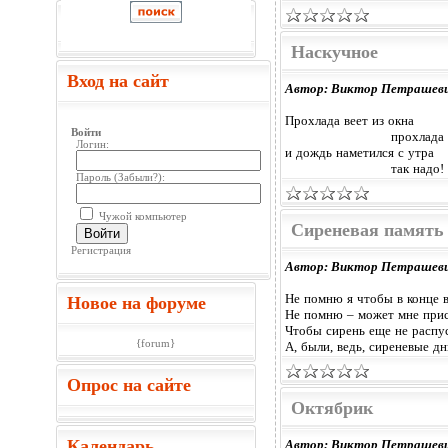
Наскучное
Вход на сайт
Автор: Виктор Петрашев
Прохлада веет из окна
Войти
прохлада
Логин:
и дождь наметился с утра
так надо!
Пароль (
Забыли?
):
Чужой компьютер
Сиреневая память
Войти
Регистрация
Автор: Виктор Петрашев
Не помню я чтобы в конце 
Новое на форуме
Не помню – может мне при
Чтобы сирень еще не распус
{forum}
А, были, ведь, сиреневые дн
Опрос на сайте
Октябрик
Календарь
Автор: Виктор Петрашев