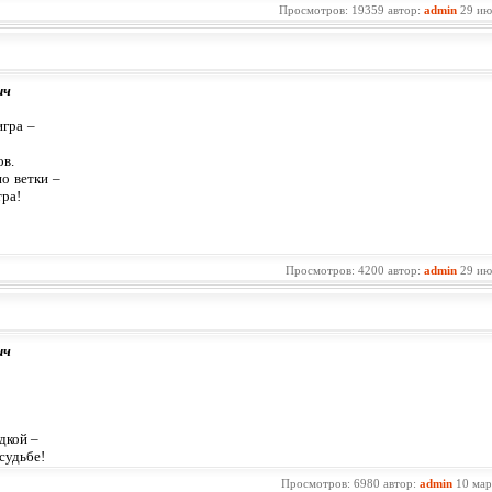
Просмотров: 19359 автор:
admin
29 ию
ич
игра –
.
о ветки –
тра!
Просмотров: 4200 автор:
admin
29 ию
ич
адкой –
судьбе!
Просмотров: 6980 автор:
admin
10 мар