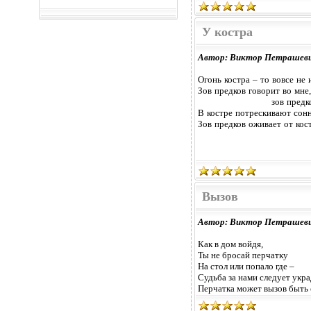
У костра
Автор: Виктор Петрашев
Огонь костра – то вовсе не 
Зов предков говорит во мне,
зов предков
В костре потрескивают сонн
Зов предков оживает от кос
Вызов
Автор: Виктор Петрашев
Как в дом войдя,
Ты не бросай перчатку
На стол или попало где –
Судьба за нами следует укр
Перчатка может вызов быть 