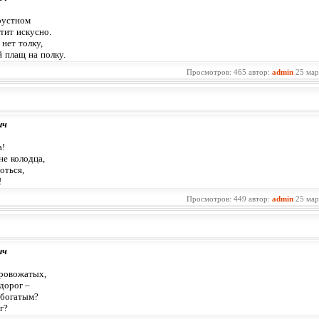
рустном
тит искусно.
нет толку,
 плащ на полку.
Просмотров: 465 автор:
admin
25 мар
ич
а!
не колодца,
оться,
!
Просмотров: 449 автор:
admin
25 мар
ич
 провожатых,
дорог –
 богатым?
г?