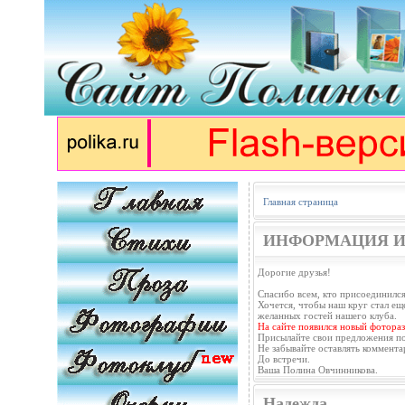
Главная страница
ИНФОРМАЦИЯ И
Дорогие друзья!
Спасибо всем, кто присоединился
Хочется, чтобы наш круг стал еще
желанных гостей нашего клуба.
На сайте появился новый фотораз
Присылайте свои предложения п
Не забывайте оставлять коммента
До встречи.
Ваша Полина Овчинникова.
Надежда