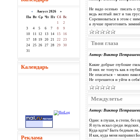
Не надо осенью писать о г
«
Август 2026 »
ведь желтый лист и так грус
Пн
Вт
Ср
Чт
Пт
Сб
Вс
Соревноваться в этом с ним 
1
2
а лучше приготовить зимний
3
4
5
6
7
8
9
10
11
12
13
14
15
16
17
18
19
20
21
22
23
Твои глаза
24
25
26
27
28
29
30
31
Автор: Виктор Петрашев
Какие добрые глубокие глаз
Календарь
В них не тонуть как в глуби
Не опасаться – можно накол
Не отрешится и уйти в себя
Междулетье
Автор: Виктор Петрашев
Один: в глуши, в степи, без
Я путь искал среди людских 
Куда идти? Быть бедным ли,
И как, куда меня направил Бо
Реклама