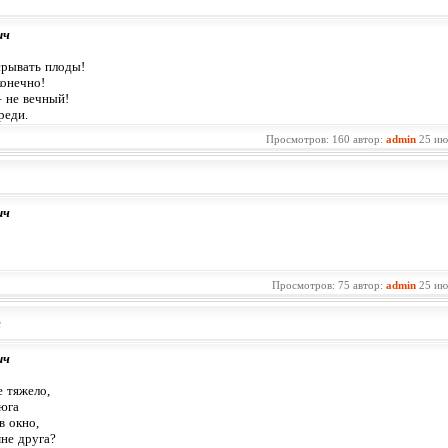
ич
 срывать плоды!
конечно!
– не вечный!
реди.
Просмотров: 160 автор:
admin
25 ию
ич
Просмотров: 75 автор:
admin
25 ию
е
ич
е тяжело,
ьюга
в окно,
мне друга?