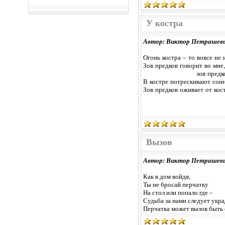
У костра
Автор: Виктор Петрашев
Огонь костра – то вовсе не 
Зов предков говорит во мне,
зов предков
В костре потрескивают сонн
Зов предков оживает от кос
Вызов
Автор: Виктор Петрашев
Как в дом войдя,
Ты не бросай перчатку
На стол или попало где –
Судьба за нами следует укр
Перчатка может вызов быть 