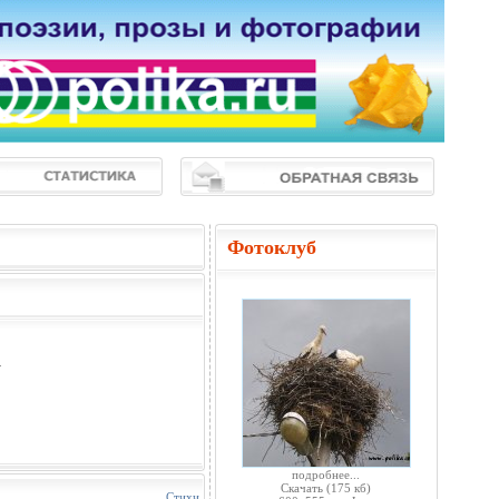
Фотоклуб
.
подробнее...
Скачать
(175 кб)
Стихи