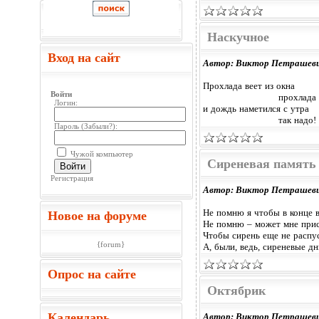
Наскучное
Вход на сайт
Автор: Виктор Петрашев
Прохлада веет из окна
Войти
прохлада
Логин:
и дождь наметился с утра
так надо!
Пароль (
Забыли?
):
Чужой компьютер
Сиреневая память
Войти
Регистрация
Автор: Виктор Петрашев
Не помню я чтобы в конце 
Новое на форуме
Не помню – может мне при
Чтобы сирень еще не распус
{forum}
А, были, ведь, сиреневые дн
Опрос на сайте
Октябрик
Календарь
Автор: Виктор Петрашев