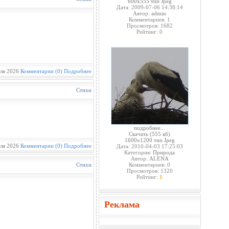
600x555 тип Jpeg
Дата: 2009-07-06 14:38:14
Автор:
admin
Комментариев: 1
Просмотров: 1682
Рейтинг: 0
ля 2026
Комментарии (0)
Подробнее
Стихи
подробнее...
Скачать
(555 кб)
1600x1200 тип Jpeg
ля 2026
Комментарии (0)
Подробнее
Дата: 2010-04-03 17:25:03
Категория:
Природа
Автор:
ALENA
Стихи
Комментариев: 0
Просмотров: 1320
Рейтинг:
1
Реклама