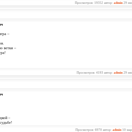
Просмотров: 19352 автор:
admin
29 ию
ич
игра –
.
о ветки –
тра!
Просмотров: 4193 автор:
admin
29 ию
ич
адкой –
судьбе!
Просмотров: 6970 автор:
admin
10 мар