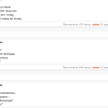
рустном
тит искусно.
нет толку,
 плащ на полку.
Просмотров: 459 автор:
admin
25 мар
ич
а!
не колодца,
оться,
!
Просмотров: 444 автор:
admin
25 мар
ич
 провожатых,
дорог –
 богатым?
г?