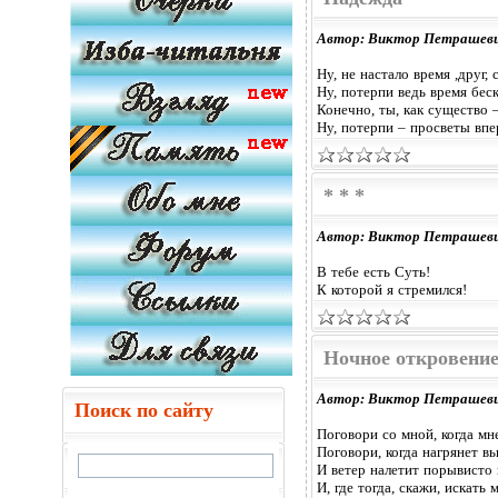
Автор: Виктор Петрашев
Ну, не настало время ,друг,
Ну, потерпи ведь время бес
Конечно, ты, как существо 
Ну, потерпи – просветы впе
* * *
Автор: Виктор Петрашев
В тебе есть Суть!
К которой я стремился!
Ночное откровени
Автор: Виктор Петрашев
Поиск по сайту
Поговори со мной, когда мн
Поговори, когда нагрянет в
И ветер налетит порывисто 
И, где тогда, скажи, искать 