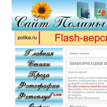
Главная страница
ИНФОРМАЦИЯ И
Дорогие друзья!
Спасибо всем, кто присоединился
Хочется, чтобы наш круг стал еще
желанных гостей нашего клуба.
На сайте появился новый фотораз
Присылайте свои предложения п
Не забывайте оставлять коммента
До встречи.
Ваша Полина Овчинникова.
Надежда