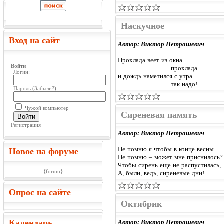
Наскучное
Вход на сайт
Автор: Виктор Петрашевич
Прохлада веет из окна
Войти
прохлада
Логин:
и дождь наметился с утра
так надо!
Пароль (
Забыли?
):
Чужой компьютер
Сиреневая память
Войти
Регистрация
Автор: Виктор Петрашевич
Не помню я чтобы в конце весны
Новое на форуме
Не помню – может мне приснилось?
Чтобы сирень еще не распустилась,
{forum}
А, были, ведь, сиреневые дни!
Опрос на сайте
Октябрик
Календарь
Автор: Виктор Петрашевич