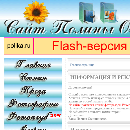
Главная страница
ИНФОРМАЦИЯ И РЕК
Дорогие друзья!
Спасибо всем, кто присоединился к нашему
Хочется, чтобы наш круг стал еще шире, а з
желанных гостей нашего клуба.
На сайте появился новый фотораздел. Разм
Присылайте свои предложения по улучшен
Не забывайте оставлять комментарии.
До встречи.
Ваша Полина Овчинникова.
Надежда