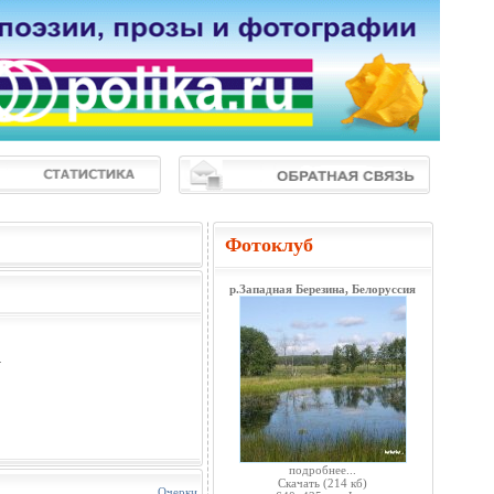
Фотоклуб
р.Западная Березина, Белоруссия
.
подробнее...
Скачать
(214 кб)
Очерки