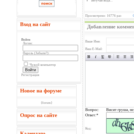
Бегучая вода...
Просмотрено: 16776 раз
Вход на сайт
Добавление комме
Войти
Ваше Имя:
Логин:
Ваш E-Mail:
Пароль (
Забыли?
):
Чужой компьютер
Войти
Регистрация
Новое на форуме
{forum}
Вопрос:
Висит груша, не
Опрос на сайте
Ответ:
*
Код:
Календарь