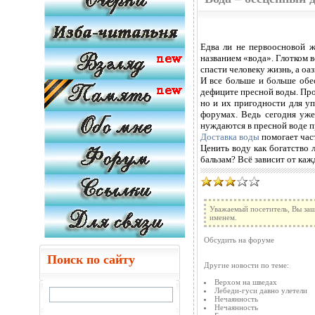
Едва ли не первоосновой ж
названием «вода». Глотком 
спасти человеку жизнь, а оа
И все больше и больше обе
дефиците пресной воды. Про
но и их пригодности для у
форумах. Ведь сегодня уже
нуждаются в пресной воде 
Доставка воды
помогает час
Ценить воду как богатство 
бальзам? Всё зависит от кажд
Уважаемый посетитель, Вы заш
именем.
Обсудить на форуме
Поиск по сайту
Другие новости по теме:
Верхом на шведах
Лебеди-гуси давно улетели
Нечаянность
Нечаянность