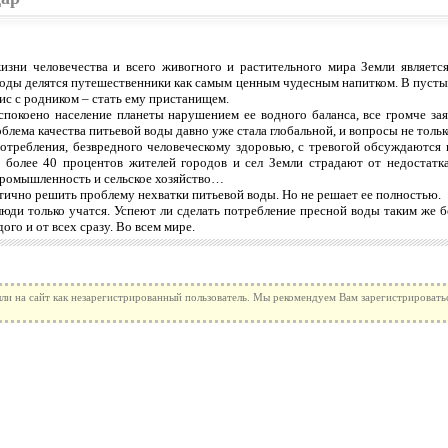
изни человечества и всего живогного и растительного мира Земли являетс
воды делятся путешественники как самым ценным чудесным напитком. В пусты
зис с родником – стать ему пристанищем.
спокоено население планеты нарушением ее водного баланса, все громче за
блема качества питьевой воды давно уже стала глобальной, и вопросы не толь
потребления, безвредного человеческому здоровью, с тревогой обсуждаютс
 более 40 процентов жителей городов и сел Земли страдают от недостатка
промышленность и сельское хозяйство…
тично решить проблему нехватки питьевой воды. Но не решает ее полностью.
люди только учатся. Успеют ли сделать потребление пресной воды таким же 
ого и от всех сразу. Во всем мире.
ли на сайт как незарегистрированный пользователь. Мы рекомендуем Вам зарегистрироватьс