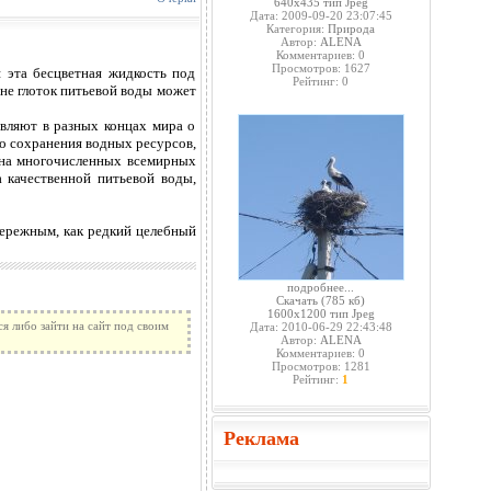
640x435 тип Jpeg
Дата: 2009-09-20 23:07:45
Категория:
Природа
Автор:
ALENA
Комментариев: 0
Просмотров: 1627
я эта бесцветная жидкость под
Рейтинг: 0
не глоток питьевой воды может
являют в разных концах мира о
ко сохранения водных ресурсов,
я на многочисленных всемирных
 качественной питьевой воды,
бережным, как редкий целебный
подробнее...
Скачать
(785 кб)
1600x1200 тип Jpeg
я либо зайти на сайт под своим
Дата: 2010-06-29 22:43:48
Автор:
ALENA
Комментариев: 0
Просмотров: 1281
Рейтинг:
1
Реклама