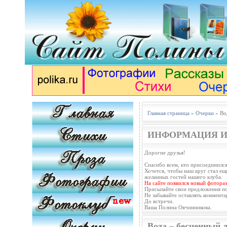
Главная страница
»
Очерки
» Во
ИНФОРМАЦИЯ И
Дорогие друзья!
Спасибо всем, кто присоединился
Хочется, чтобы наш круг стал еще
желанных гостей нашего клуба.
На сайте появился новый фотораз
Присылайте свои предложения п
Не забывайте оставлять коммента
До встречи.
Ваша Полина Овчинникова.
Вода – бесценный 