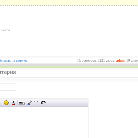
риметы
судить на форуме
Просмотров: 3221 автор:
admin
10 апре
нтария