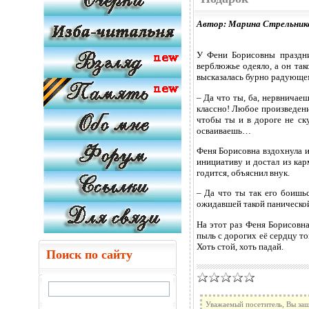
Автор: Марина Стрельник
У Фени Борисовны праздни
верблюжье одеяло, а он так
высказалась бурно радующе
– Да что ты, ба, нервничаеш
классно! Любое произведени
чтобы ты и в дороге не ск
осваиваешь…
Феня Борисовна вздохнула и
инициативу и достал из кар
годится, объяснил внук.
– Да что ты так его боишьс
ожидавшей такой панической
На этот раз Феня Борисовна
пыль с дорогих её сердцу то
Хоть стой, хоть падай.
Поиск по сайту
Уважаемый посетитель, Вы заш