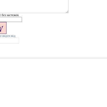
е без застежек
не виден код