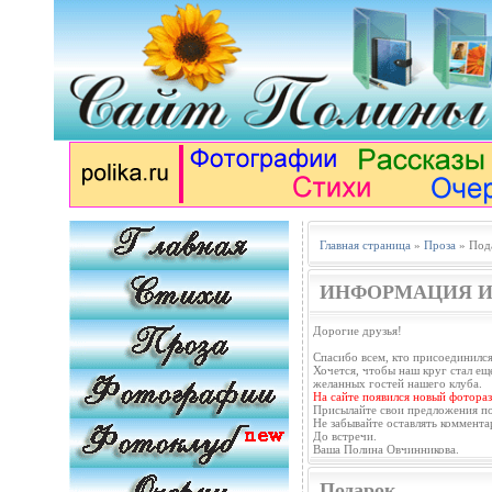
Главная страница
»
Проза
» Под
ИНФОРМАЦИЯ И
Дорогие друзья!
Спасибо всем, кто присоединился
Хочется, чтобы наш круг стал еще
желанных гостей нашего клуба.
На сайте появился новый фотораз
Присылайте свои предложения п
Не забывайте оставлять коммента
До встречи.
Ваша Полина Овчинникова.
Подарок