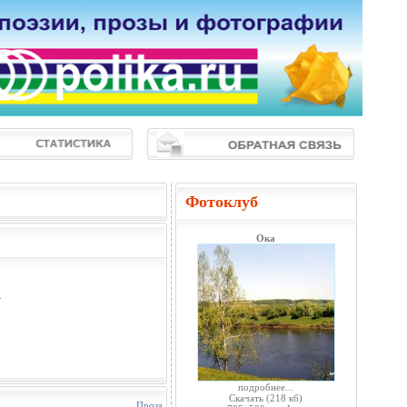
Фотоклуб
Ока
.
подробнее...
Скачать
(218 кб)
Проза