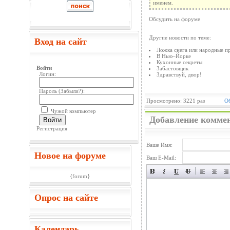
именем.
Обсудить на форуме
Другие новости по теме:
Вход на сайт
Ложка снега или народные п
В Нью–Йорке
Кухонные секреты
Войти
Забастовщик
Логин:
Здравствуй, двор!
Пароль (
Забыли?
):
Просмотрено: 3221 раз
Об
Чужой компьютер
Добавление комме
Войти
Регистрация
Ваше Имя:
Новое на форуме
Ваш E-Mail:
{forum}
Опрос на сайте
Календарь