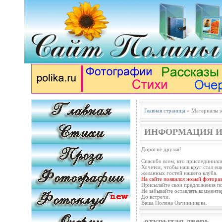
Главная страница
» Материалы з
ИНФОРМАЦИЯ И
Дорогие друзья!
Спасибо всем, кто присоединился
Хочется, чтобы наш круг стал еще
желанных гостей нашего клуба.
На сайте появился новый фотораз
Присылайте свои предложения п
Не забывайте оставлять коммента
До встречи.
Ваша Полина Овчинникова.
открытая дверь