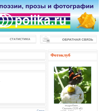
Фотоклуб
.
подробнее...
Скачать
(520 кб)
Стихи