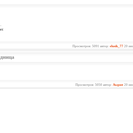
.
ег.
Просмотров: 5091 автор:
elusik_77
20 ию
одница
Просмотров: 5050 автор:
Awgust
20 ию