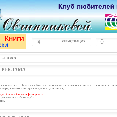
а 24.08.2009
 РЕКЛАМА
 к нашему клубу. Благодаря Вам на страницах сайта появились произведения новых авторов
 шире, а значит и интереснее для всех участников,
дел. Размещайте свои фотографии.
о улучшению работы клуба.
рии.
иль наказанье