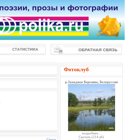
Фотоклуб
р.Западная Березина, Белоруссия
.
подробнее...
Скачать
(214 кб)
Стихи