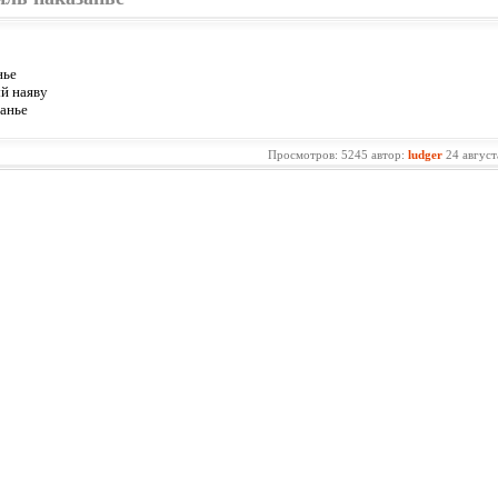
нье
й наяву
анье
Просмотров: 5245 автор:
ludger
24 август