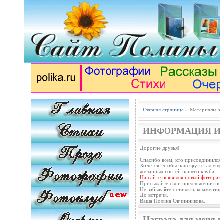
Главная страница
» Материалы з
ИНФОРМАЦИЯ И
Дорогие друзья!
Спасибо всем, кто присоединился
Хочется, чтобы наш круг стал еще
желанных гостей нашего клуба.
На сайте появился новый фотораз
Присылайте свои предложения п
Не забывайте оставлять коммента
До встречи.
Ваша Полина Овчинникова.
Награда для меня 