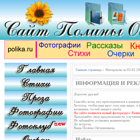
Главная страница
» Материалы за 03.02.2
ИНФОРМАЦИЯ И РЕК
Дорогие друзья!
Спасибо всем, кто присоединился к нашему
Хочется, чтобы наш круг стал еще шире, а з
желанных гостей нашего клуба.
На сайте появился новый фотораздел. Разм
Присылайте свои предложения по улучшен
Не забывайте оставлять комментарии.
До встречи.
Ваша Полина Овчинникова.
Набат