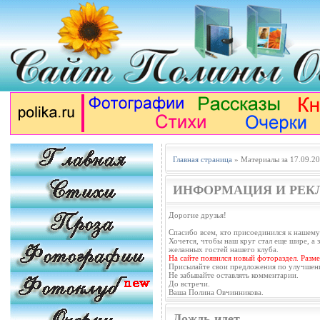
Главная страница
» Материалы за 17.09.2
ИНФОРМАЦИЯ И РЕК
Дорогие друзья!
Спасибо всем, кто присоединился к нашему
Хочется, чтобы наш круг стал еще шире, а з
желанных гостей нашего клуба.
На сайте появился новый фотораздел. Разм
Присылайте свои предложения по улучшен
Не забывайте оставлять комментарии.
До встречи.
Ваша Полина Овчинникова.
Дождь идет...