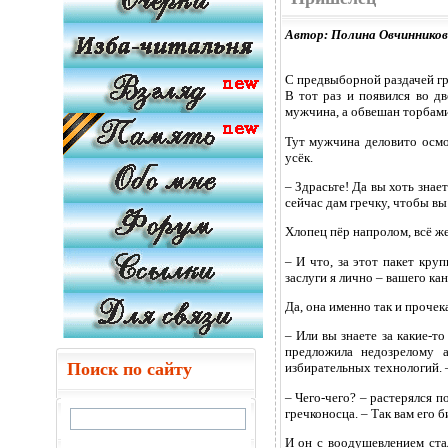
Автор: Полина Овчинников
С предвыборной раздачей гр
В тот раз и появился во д
мужчина, а обвешан торбами
Тут мужчина деловито осмот
усёк.
– Здрасьте! Да вы хоть знае
сейчас дам гречку, чтобы вы
Хлопец пёр напролом, всё же
– И что, за этот пакет кру
заслуги я лично – вашего ка
Да, она именно так и прочек
– Или вы знаете за какие-то
предложила недозрелому а
Поиск по сайту
избирательных технологий. –
– Чего-чего? – растерялся п
гречконосца. – Так вам его 
И он с воодушевлением ста