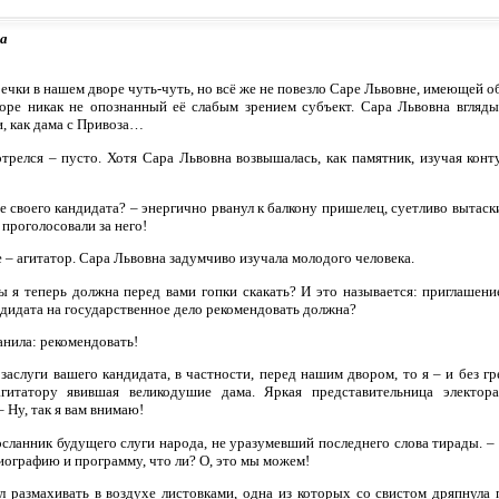
а
ечки в нашем дворе чуть-чуть, но всё же не повезло Саре Львовне, имеющей о
воре никак не опознанный её слабым зрением субъект. Сара Львовна вгляды
, как дама с Привоза…
релся – пусто. Хотя Сара Львовна возвышалась, как памятник, изучая конт
те своего кандидата? – энергично рванул к балкону пришелец, суетливо вытаск
 проголосовали за него!
 – агитатор. Сара Львовна задумчиво изучала молодого человека.
пы я теперь должна перед вами гопки скакать? И это называется: приглашени
ндидата на государственное дело рекомендовать должна?
анила: рекомендовать!
 заслуги вашего кандидата, в частности, перед нашим двором, то я – и без г
гитатору явившая великодушие дама. Яркая представительница электора
 Ну, так я вам внимаю!
осланник будущего слуги народа, не уразумевший последнего слова тирады. – 
биографию и программу, что ли? О, это мы можем!
л размахивать в воздухе листовками, одна из которых со свистом дряпнула