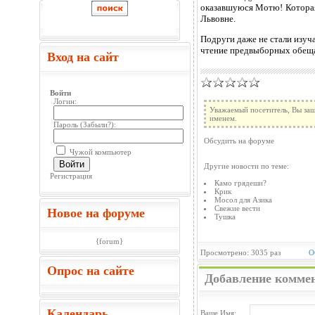
оказавшуюся Мотю! Которая,
Львовне.
Подруги даже не стали изуч
чтение предвыборных обещ
Вход на сайт
Войти
Логин:
Уважаемый посетитель, Вы заш
именем.
Пароль (
Забыли?
):
Обсудить на форуме
Чужой компьютер
Войти
Другие новости по теме:
Регистрация
Камо грядеши?
Крик
Мосол для Азика
Свежие вести
Новое на форуме
Тушка
{forum}
Просмотрено: 3035 раз
О
Опрос на сайте
Добавление комме
Календарь
Ваше Имя: