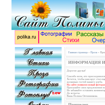
Главная страница
»
Проза
» При
ИНФОРМАЦИЯ И
Дорогие друзья!
Спасибо всем, кто присоединился
Хочется, чтобы наш круг стал еще
желанных гостей нашего клуба.
На сайте появился новый фотораз
Присылайте свои предложения п
Не забывайте оставлять коммента
До встречи.
Ваша Полина Овчинникова.
Пришелец