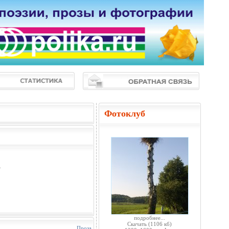
Фотоклуб
.
подробнее...
Скачать
(1106 кб)
Проза