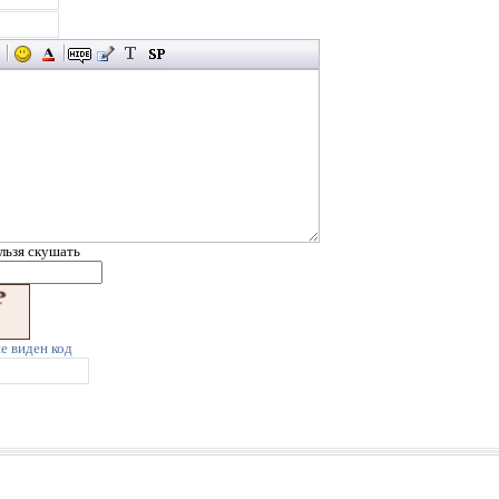
льзя скушать
не виден код