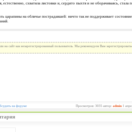
 естественно, схватила листовки и, сердито пыхтя и не оборачиваясь, стала 
ать царапины на обличье пострадавшей: ничто так не поддерживает состояние
аний.
ли на сайт как незарегистрированный пользователь. Мы рекомендуем Вам зарегистрироватьс
бсудить на форуме
Просмотров: 3035 автор:
admin
1 апре
нтария