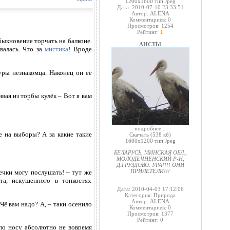
1200x1600 тип Jpeg
Дата: 2010-07-10 23:33:51
Автор:
ALENA
Комментариев: 0
Просмотров: 1254
Рейтинг:
1
быкновение торчать на балконе.
АИСТЫ
валась. Что за
мистика
! Вроде
уры незнакомца. Наконец он её
ивая из торбы кулёк – Вот я вам
подробнее...
е на выборы? А за какие такие
Скачать
(538 кб)
1600x1200 тип Jpeg
БЕЛАРУСЬ, МИНСКАЯ ОБЛ.,
МОЛОДЕЧНЕНСКИЙ Р-Н,
Д.ГРУЗДОВО. УРА!!!! ОНИ
ПРИЛЕТЕЛИ!!!
речки могу послушать! – тут же
та, искушенного в тонкостях
Дата: 2010-04-03 17:12:06
Категория:
Природа
Автор:
ALENA
Чё вам надо? А, – таки осенило
Комментариев: 0
Просмотров: 1377
Рейтинг: 0
 по носу абсолютно не вовремя