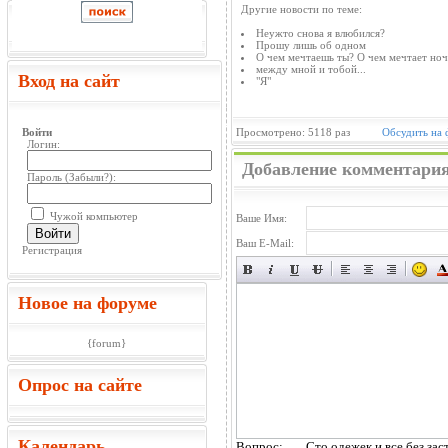
Другие новости по теме:
Неужто снова я влюбился?
Прошу лишь об одном
О чем мечтаешь ты? О чем мечтает ноч
между мной и тобой...
Вход на сайт
"Я"
Войти
Просмотрено: 5118 раз
Обсудить на
Логин:
Добавление комментари
Пароль (
Забыли?
):
Чужой компьютер
Ваше Имя:
Войти
Ваш E-Mail:
Регистрация
Новое на форуме
{forum}
Опрос на сайте
Календарь
Вопрос:
Сто одежек и все без зас