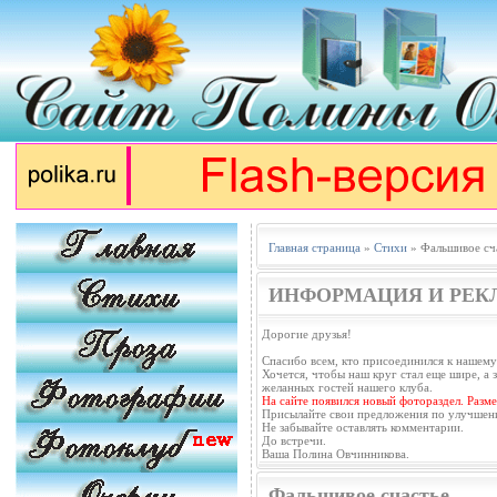
Главная страница
»
Стихи
» Фальшивое сч
ИНФОРМАЦИЯ И РЕК
Дорогие друзья!
Спасибо всем, кто присоединился к нашему
Хочется, чтобы наш круг стал еще шире, а з
желанных гостей нашего клуба.
На сайте появился новый фотораздел. Разм
Присылайте свои предложения по улучшен
Не забывайте оставлять комментарии.
До встречи.
Ваша Полина Овчинникова.
Фальшивое счастье