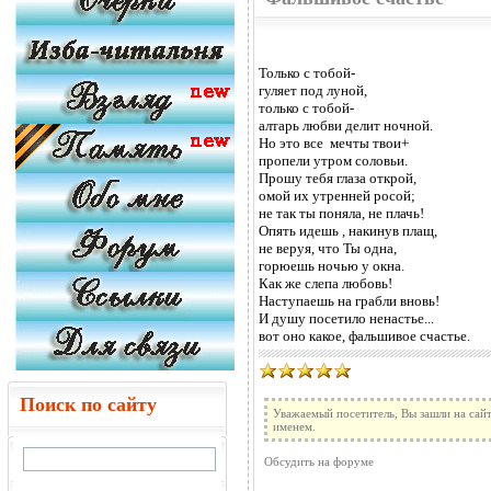
Только с тобой-
гуляет под луной,
только с тобой-
алтарь любви делит ночной.
Но это все мечты твои+
пропели утром соловьи.
Прошу тебя глаза открой,
омой их утренней росой;
не так ты поняла, не плачь!
Опять идешь , накинув плащ,
не веруя, что Ты одна,
горюешь ночью у окна.
Как же слепа любовь!
Наступаешь на грабли вновь!
И душу посетило ненастье...
вот оно какое, фальшивое счастье.
Поиск по сайту
Уважаемый посетитель, Вы зашли на сайт
именем.
Обсудить на форуме