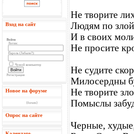
Не творите ли
Людям по злой
Вход на сайт
И в своих мол
Войти
Логин:
Не просите кр
Пароль (
Забыли?
):
Чужой компьютер
Не судите скор
Войти
Регистрация
Милосердны б
Не творите зло
Новое на форуме
Помыслы забу
{forum}
Опрос на сайте
Черные, худые
Календарь