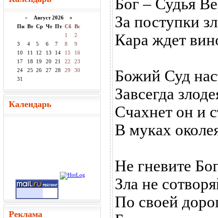
Бог – Судья В
За поступки з
«
Август 2026 »
Пн
Вт
Ср
Чт
Пт
Сб
Вс
Кара ждет вин
1
2
3
4
5
6
7
8
9
10
11
12
13
14
15
16
17
18
19
20
21
22
23
24
25
26
27
28
29
30
Божий Суд нас
31
Завсегда злоде
Календарь
Счахнет он и 
В муках околе
Не гневите Бог
Зла не сотворя
По своей доро
Реклама