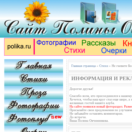
Главная страница
»
Стихи
» Не гневите Бо
ИНФОРМАЦИЯ И РЕК
Дорогие друзья!
Спасибо всем, кто присоединился к нашему
Хочется, чтобы наш круг стал еще шире, а з
желанных гостей нашего клуба.
На сайте появился новый фотораздел. Разм
Присылайте свои предложения по улучшен
Не забывайте оставлять комментарии.
До встречи.
Ваша Полина Овчинникова.