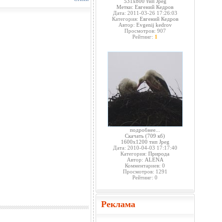
531x800 тип Jpeg
Метки:
Евгений Кедров
Дата: 2011-03-26 17:26:03
Категория:
Евгений Кедров
Автор:
Evgenij kedrov
Просмотров: 907
Рейтинг:
1
подробнее...
Скачать
(709 кб)
1600x1200 тип Jpeg
Дата: 2010-04-03 17:17:40
Категория:
Природа
Автор:
ALENA
Комментариев: 0
Просмотров: 1291
Рейтинг: 0
Реклама