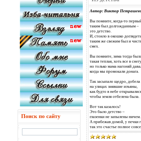
Автор: Виктор Петрашев
Вы помните, когда-то первый
таким был долгожданным –
это детство.
И, стоило в окошко доглядет
таким же свежим был и чис
смех.
Вы помните, зима тогда был
такая теплая, хоть все в снег
но только мама нагоняй дава
когда мы промокали донага.
Так засыпало щедро, добела
на улицах зиявшие изъяны,
как будто в небе открывалис
чтобы земля отбелена была.
Вот так казалось!
Это было детство –
Поиск по сайту
глазенки не запылены ничем.
А прибежав домой, у печки г
так это счастье полное совсе