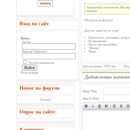
Уважаемый посетитель, Вы заш
именем.
Обсудить на форуме
Вход на сайт
Другие новости по теме:
Берегитесь, женщины, подру
Войти
Возвращение
Логин:
Мухо-масло-плойка
"Жизнь"
Пароль (
Забыли?
):
Маки
Чужой компьютер
Просмотрено: 3704 раз
Обсу
Войти
Регистрация
Добавление комме
Новое на форуме
Ваше Имя:
Ваш E-Mail:
{forum}
Опрос на сайте
Календарь