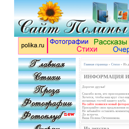
Главная страница
»
Стихи
» Из д
ИНФОРМАЦИЯ И
Дорогие друзья!
Спасибо всем, кто присоединился
Хочется, чтобы наш круг стал еще
желанных гостей нашего клуба.
На сайте появился новый фотораз
Присылайте свои предложения п
Не забывайте оставлять коммента
До встречи.
Ваша Полина Овчинникова.
Из детства