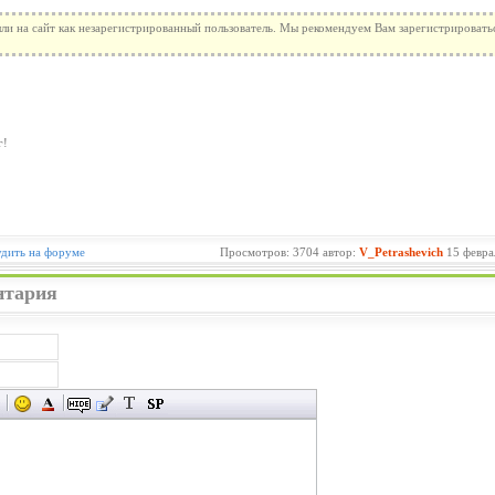
ли на сайт как незарегистрированный пользователь. Мы рекомендуем Вам зарегистрироватьс
г!
дить на форуме
Просмотров: 3704 автор:
V_Petrashevich
15 февра
нтария