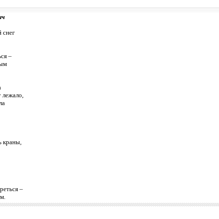
ич
 снег
ься –
тым
а
у лежало,
ла
ь краны,
реться –
м.