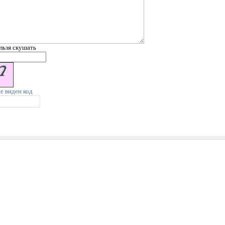
льзя скушать
не виден код