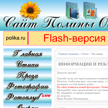
Главная страница
»
Стихи
» Часовщик
ИНФОРМАЦИЯ И РЕК
Дорогие друзья!
Спасибо всем, кто присоединился к нашему
Хочется, чтобы наш круг стал еще шире, а з
желанных гостей нашего клуба.
На сайте появился новый фотораздел. Разм
Присылайте свои предложения по улучшен
Не забывайте оставлять комментарии.
До встречи.
Ваша Полина Овчинникова.