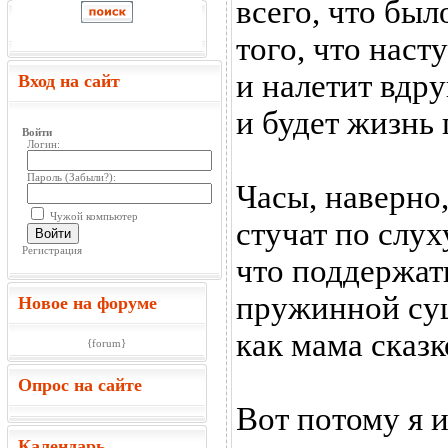
всего, что был
того, что наст
и налетит вдру
Вход на сайт
и будет жизнь
Войти
Логин:
Пароль (
Забыли?
):
Часы, наверно
Чужой компьютер
стучат по слух
Войти
Регистрация
что поддержат
пружинной су
Новое на форуме
как мама сказ
{forum}
Опрос на сайте
Вот потому я 
Календарь