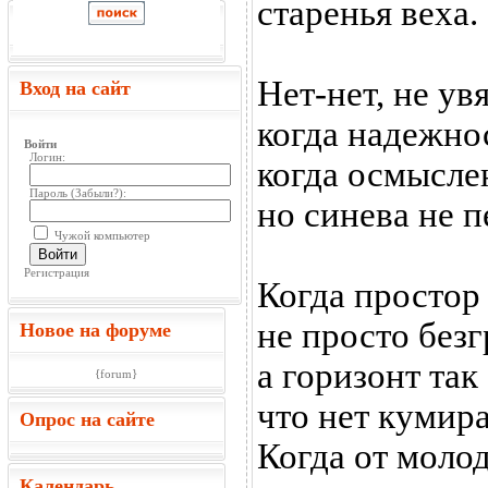
старенья веха.
Нет-нет, не ув
Вход на сайт
когда надежно
Войти
Логин:
когда осмысле
Пароль (
Забыли?
):
но синева не п
Чужой компьютер
Войти
Регистрация
Когда простор
не просто без
Новое на форуме
а горизонт так
{forum}
что нет кумира
Опрос на сайте
Когда от моло
Календарь