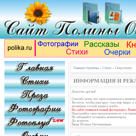
Главная страница
»
Стихи
» Сверстнику
ИНФОРМАЦИЯ И РЕК
Дорогие друзья!
Спасибо всем, кто присоединился к нашему
Хочется, чтобы наш круг стал еще шире, а з
желанных гостей нашего клуба.
На сайте появился новый фотораздел. Разм
Присылайте свои предложения по улучшен
Не забывайте оставлять комментарии.
До встречи.
Ваша Полина Овчинникова.