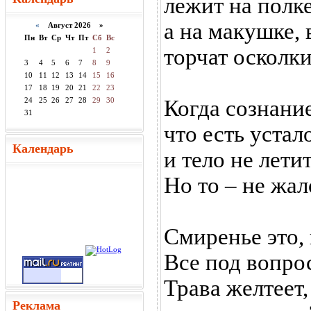
лежит на полке
а на макушке, 
«
Август 2026 »
Пн
Вт
Ср
Чт
Пт
Сб
Вс
торчат осколки
1
2
3
4
5
6
7
8
9
10
11
12
13
14
15
16
17
18
19
20
21
22
23
24
25
26
27
28
29
30
Когда сознани
31
что есть устал
Календарь
и тело не лети
Но то – не жал
Смиренье это, 
Все под вопро
Трава желтеет,
Реклама