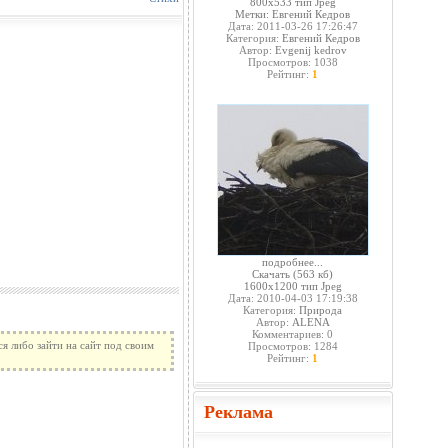
800x533 тип Jpeg
Метки:
Евгений Кедров
Дата: 2011-03-26 17:26:47
Категория:
Евгений Кедров
Автор:
Evgenij kedrov
Просмотров: 1038
Рейтинг:
1
подробнее...
Скачать
(563 кб)
1600x1200 тип Jpeg
Дата: 2010-04-03 17:19:38
Категория:
Природа
Автор:
ALENA
Комментариев: 0
я либо зайти на сайт под своим
Просмотров: 1284
Рейтинг:
1
Реклама