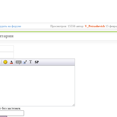
удить на форуме
Просмотров: 15556 автор:
V_Petrashevich
15 февра
нтария
е без застежек