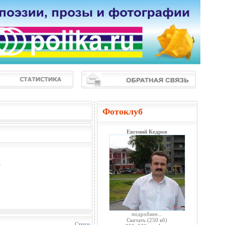
Фотоклуб
Евгений Кедров
.
подробнее...
Скачать
(250 кб)
Стихи