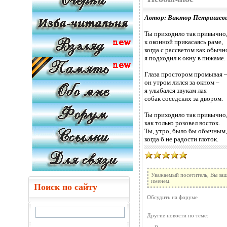
Автор: Виктор Петрашев
Ты приходило так привычно
к оконной прикасаясь раме,
когда с рассветом как обычн
я подходил к окну в пижаме.
Глаза простором промывая 
он утром лился за окном –
я улыбался звукам лая
собак соседских за двором.
Ты приходило так привычно
как только розовел восток.
Ты, утро, было бы обычным,
когда б не радости глоток.
Уважаемый посетитель, Вы заш
именем.
Поиск по сайту
Обсудить на форуме
Другие новости по теме: