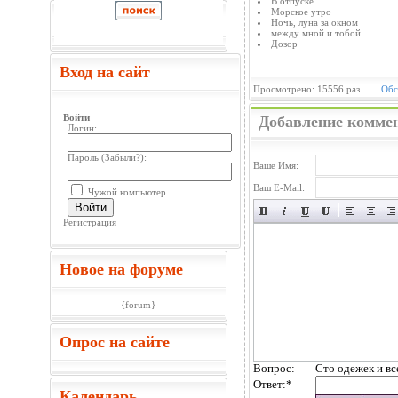
В отпуске
Морское утро
Ночь, луна за окном
между мной и тобой...
Дозор
Вход на сайт
Просмотрено: 15556 раз
Обс
Войти
Добавление комме
Логин:
Пароль (
Забыли?
):
Ваше Имя:
Ваш E-Mail:
Чужой компьютер
Войти
Регистрация
Новое на форуме
{forum}
Опрос на сайте
Вопрос:
Сто одежек и вс
Ответ:
*
Календарь