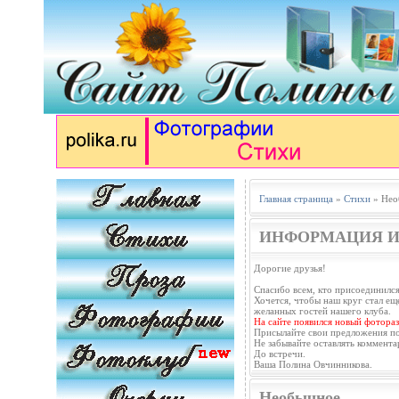
Главная страница
»
Стихи
» Нео
ИНФОРМАЦИЯ И
Дорогие друзья!
Спасибо всем, кто присоединился
Хочется, чтобы наш круг стал еще
желанных гостей нашего клуба.
На сайте появился новый фотораз
Присылайте свои предложения п
Не забывайте оставлять коммента
До встречи.
Ваша Полина Овчинникова.
Необычное